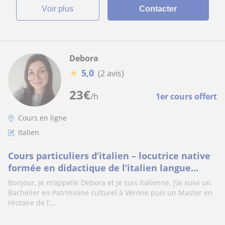
voir plus
Contacter
Debora
★
5,0
(2 avis)
23
€
/h
1er cours offert
Cours en ligne
Italien
Cours particuliers d’italien – locutrice native
formée en didactique de l’italien langue
étrangère
Bonjour, je m’appelle Debora et je suis italienne. J’ai suivi un
Bachelier en Patrimoine culturel à Vérone puis un Master en
Histoire de l’...