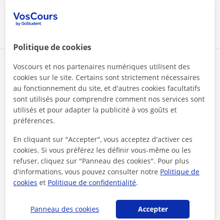
voir plus
Contacter
Politique de cookies
Jazmin
Voscours et nos partenaires numériques utilisent des
cookies sur le site. Certains sont strictement nécessaires
★
5,0
(9 avis)
au fonctionnement du site, et d'autres cookies facultatifs
50
€
sont utilisés pour comprendre comment nos services sont
/h
1er cours offert
utilisés et pour adapter la publicité à vos goûts et
préférences.
Cours en ligne
Piano
En cliquant sur "Accepter", vous acceptez d'activer ces
cookies. Si vous préférez les définir vous-même ou les
🎹 Piano en ligne pour Adultes : un parcours
refuser, cliquez sur "Panneau des cookies". Pour plus
d'informations, vous pouvez consulter notre
Politique de
artistique sur mesure | Méthode
cookies
et
Politique de confidentialité
.
Internationale
Discover Transformation Through the Piano ^^ Hi, I’m Jazmín
Prieto, a pianist and teacher with over 10 years of
international experience a...
Panneau des cookies
Accepter