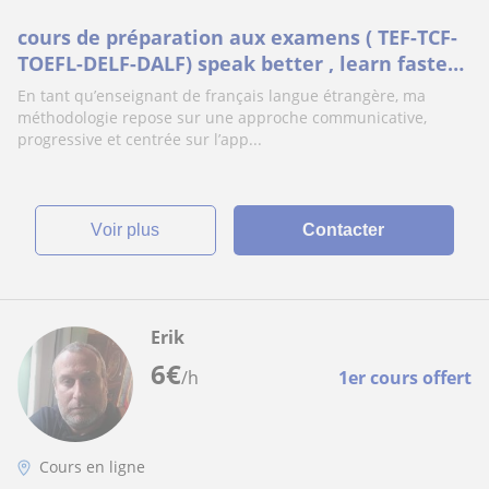
cours de préparation aux examens ( TEF-TCF-
TOEFL-DELF-DALF) speak better , learn faster-
cours en ligne avec moi
En tant qu’enseignant de français langue étrangère, ma
méthodologie repose sur une approche communicative,
progressive et centrée sur l’app...
voir plus
Contacter
Erik
6
€
/h
1er cours offert
Cours en ligne