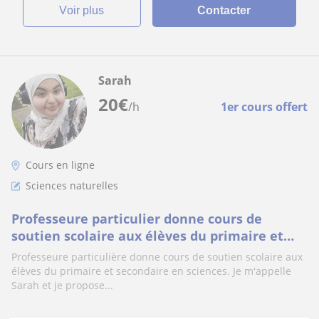
voir plus
Contacter
Sarah
20
€
/h
1er cours offert
Cours en ligne
Sciences naturelles
Professeure particulier donne cours de
soutien scolaire aux élèves du primaire et
secondaire en sciences
Professeure particulière donne cours de soutien scolaire aux
élèves du primaire et secondaire en sciences. Je m'appelle
Sarah et je propose...