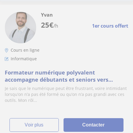
Yvan
25
€
/h
1er cours offert
Cours en ligne
Informatique
Formateur numérique polyvalent
accompagne débutants et seniors vers
l’autonomie digitale (ordinateur,
Je sais que le numérique peut être frustrant, voire intimidant
smartphone, internet
lorsqu’on n’a pas été formé ou qu’on n’a pas grandi avec ces
outils. Mon rôl...
voir plus
Contacter