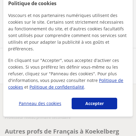
Politique de cookies
En cliquant sur l'un des deux boutons, vous acceptez nos
mentions légales
et de
confidentialité
Voscours et nos partenaires numériques utilisent des
cookies sur le site. Certains sont strictement nécessaires
Contacter maintenant
au fonctionnement du site, et d'autres cookies facultatifs
sont utilisés pour comprendre comment nos services sont
utilisés et pour adapter la publicité à vos goûts et
préférences.
Partagez ce professeur
En cliquant sur "Accepter", vous acceptez d'activer ces
cookies. Si vous préférez les définir vous-même ou les
refuser, cliquez sur "Panneau des cookies". Pour plus
d'informations, vous pouvez consulter notre
Politique de
cookies
et
Politique de confidentialité
.
Des problèmes avec ce profil ?
Signalez-le
Panneau des cookies
Accepter
Vos cours particuliers
Français
Koekelberg
professeur niveau primaire secondaire
Autres profs de Français à Koekelberg