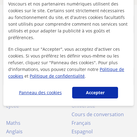
Voscours et nos partenaires numériques utilisent des
cookies sur le site. Certains sont strictement nécessaires
au fonctionnement du site, et d'autres cookies facultatifs
Villes populaires
sont utilisés pour comprendre comment nos services sont
utilisés et pour adapter la publicité à vos goûts et
préférences.
Cours particuliers à
Cours particuliers à
En cliquant sur "Accepter", vous acceptez d'activer ces
Neupré
Seraing
cookies. Si vous préférez les définir vous-même ou les
refuser, cliquez sur "Panneau des cookies". Pour plus
d'informations, vous pouvez consulter notre
Politique de
Cours les plus recherchés
cookies
et
Politique de confidentialité
.
Panneau des cookies
Accepter
Soutien scolaire
Collège
Lycée
Université
Cours de conversation
Maths
Français
Anglais
Espagnol