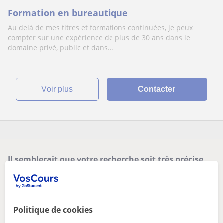
Formation en bureautique
Au delà de mes titres et formations continuées, je peux
compter sur une expérience de plus de 30 ans dans le
domaine privé, public et dans...
voir plus
Contacter
Il semblerait que votre recherche soit très précise.
Ajustez votre recherche pour voir plus de résultats ou
sauvegardez-la, et nous vous préviendrons dès que de
nouveaux professeurs seront disponibles.
Politique de cookies
Supprimer les filtres
Sauvegarder recherche