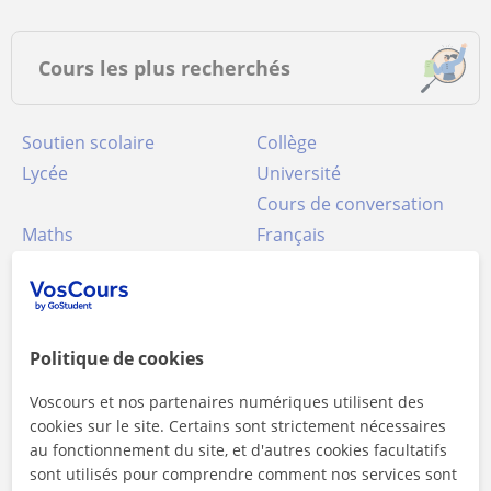
Cours les plus recherchés
Soutien scolaire
Collège
Lycée
Université
Cours de conversation
Maths
Français
Anglais
Espagnol
Physique
Chimie
Néerlandais
Informatique
Cours particuliers FLE
Sciences naturelles
Politique de cookies
Italien
Allemand
Voscours et nos partenaires numériques utilisent des
Brevet des collèges
Droit
cookies sur le site. Certains sont strictement nécessaires
Programmation
Russe
au fonctionnement du site, et d'autres cookies facultatifs
sont utilisés pour comprendre comment nos services sont
Bac