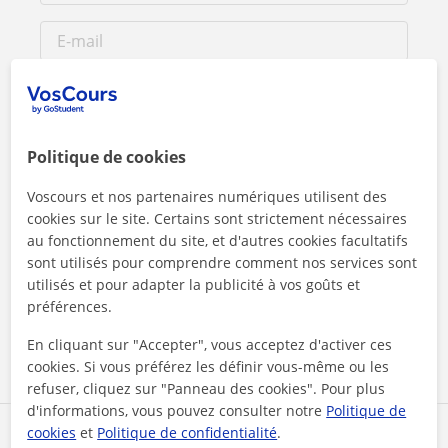
Politique de cookies
Voscours et nos partenaires numériques utilisent des
cookies sur le site. Certains sont strictement nécessaires
au fonctionnement du site, et d'autres cookies facultatifs
sont utilisés pour comprendre comment nos services sont
En cliquant sur l'un des deux boutons, vous acceptez nos
mentions légales
et de
confidentialité
utilisés et pour adapter la publicité à vos goûts et
préférences.
Contacter maintenant
En cliquant sur "Accepter", vous acceptez d'activer ces
cookies. Si vous préférez les définir vous-même ou les
refuser, cliquez sur "Panneau des cookies". Pour plus
d'informations, vous pouvez consulter notre
Politique de
cookies
et
Politique de confidentialité
.
Partagez ce professeur