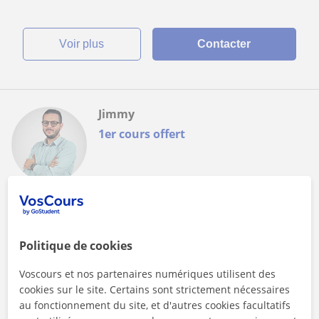
voir plus
Contacter
Jimmy
1er cours offert
Cours en ligne
Droit: Droit Fiscal, Droit Civil
Politique de cookies
Titulaire d'un Master 2 en Droit Privé,
Intervenant en Faculté de Droit/Économie
Voscours et nos partenaires numériques utilisent des
cookies sur le site. Certains sont strictement nécessaires
Mon but est clair et simple, je l'applique avec mes élèves en
Faculté/École lors de chaque cours.J'applique cette méthode
au fonctionnement du site, et d'autres cookies facultatifs
lors de mes cours...