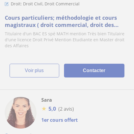
Droit: Droit Civil, Droit Commercial
Cours particuliers; méthodologie et cours
magistraux ( droit commercial, droit des
obligations, droit des successions et civil)
Titulaire d'un BAC ES spé MATH mention Très bien Titulaire
d'une licence Droit Privé Mention Etudiante en Master droit
des Affaires
voir plus
Contacter
Sara
★
5,0
(2 avis)
1er cours offert