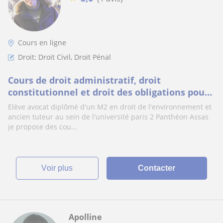
Cours en ligne
Droit: Droit Civil, Droit Pénal
Cours de droit administratif, droit
constitutionnel et droit des obligations pour
les étudiants de la L1 à la L3
Elève avocat diplômé d'un M2 en droit de l'environnement et
ancien tuteur au sein de l'université paris 2 Panthéon Assas
je propose des cou...
voir plus
Contacter
Apolline