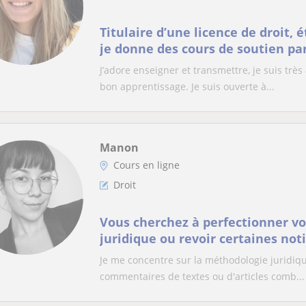
Titulaire d’une licence de droit,
je donne des cours de soutien par
niveau primaire au niveau lycée
J’adore enseigner et transmettre, je suis très
possible durant la première anné
bon apprentissage. Je suis ouverte à...
Manon
Cours en ligne
Droit
Vous cherchez à perfectionner v
juridique ou revoir certaines noti
Contactez-moi pour des cours per
Je me concentre sur la méthodologie juridiqu
commentaires de textes ou d'articles comb...