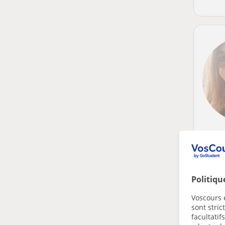
Politiqu
Voscours e
sont stri
facultatif