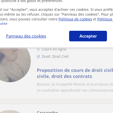
Cours de soutien et préparation
 publicité à vos goûts et préférences.
de la paie et du social et droit soc
t sur "Accepter", vous acceptez d'activer ces cookies. Si vous préfé
Diplômée d'une licence en gestion de la paie
ous-même ou les refuser, cliquez sur "Panneau des cookies". Pour p
tions, vous pouvez consulter notre
Politique de cookies
et
Politique
dans divers cabinets comptables. J'ai égal...
alité
.
Panneau des cookies
Accepter
Manon
Cours en ligne
Droit: Droit Civil
Proposition de cours de droit civil
civile, droit des contrats
Bonjour, je m'appelle Manon et je propose d
ou souhaitiez approfondir vos connaissances.
Cassandra