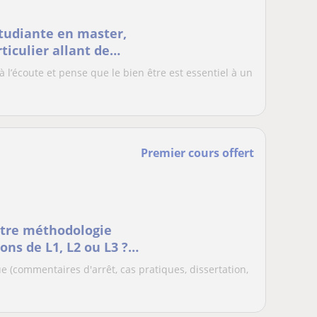
 étudiante en master,
ticulier allant de
. Également soutiens
 à l’écoute et pense que le bien être est essentiel à un
e de droit
Premier cours offert
otre méthodologie
ons de L1, L2 ou L3 ?
sonnalisés !
e (commentaires d'arrêt, cas pratiques, dissertation,