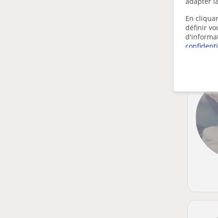
adapter la
En cliquan
définir v
d'informa
confidenti