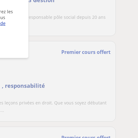
 examen BTS Gestion
ial
rez les
 et du social, responsable pôle social depuis 20 ans
lus
 de
Premier cours offert
 , responsabilité
es leçons privées en droit. Que vous soyez débutant
..
Premier cours offert