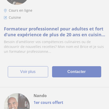
Cours en ligne
Cuisine
Formateur professionnel pour adultes et fort
d’une expérience de plus de 20 ans en cuisine
et dans le domaine de la restauration, mais
Besoin d'améliorer vos compétences culinaires ou de
également animateur dans un club de boxe
découvrir de nouvelles recettes? Mon nom est Brice et je suis
ans. Je propose mes services pour échanger
un formateur professionne...
mes connaissances et mon s
voir plus
Contacter
Nando
1er cours offert