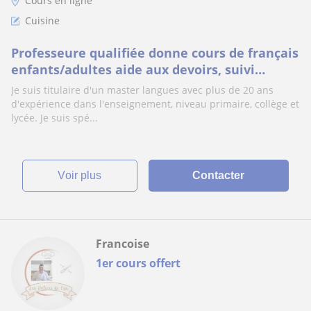
Cours en ligne
Cuisine
Professeure qualifiée donne cours de français
enfants/adultes aide aux devoirs, suivi
scolaire uniquement EN LIGNE.
Je suis titulaire d'un master langues avec plus de 20 ans
d'expérience dans l'enseignement, niveau primaire, collège et
lycée. Je suis spé...
voir plus
Contacter
Francoise
1er cours offert