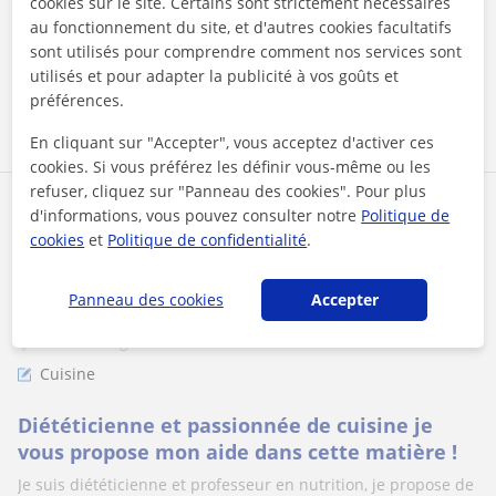
cookies sur le site. Certains sont strictement nécessaires
seulement à cuisiner un pl...
au fonctionnement du site, et d'autres cookies facultatifs
sont utilisés pour comprendre comment nos services sont
utilisés et pour adapter la publicité à vos goûts et
préférences.
voir plus
Contacter
En cliquant sur "Accepter", vous acceptez d'activer ces
cookies. Si vous préférez les définir vous-même ou les
refuser, cliquez sur "Panneau des cookies". Pour plus
Marine
d'informations, vous pouvez consulter notre
Politique de
cookies
et
Politique de confidentialité
1er cours offert
.
Panneau des cookies
Accepter
Cours en ligne
Cuisine
Diététicienne et passionnée de cuisine je
vous propose mon aide dans cette matière !
Je suis diététicienne et professeur en nutrition, je propose de