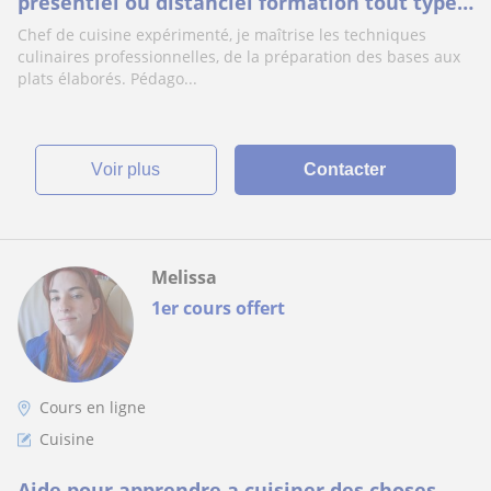
présentiel ou distanciel formation tout type
de diplôme..pour nos talents de demain
Chef de cuisine expérimenté, je maîtrise les techniques
culinaires professionnelles, de la préparation des bases aux
plats élaborés. Pédago...
voir plus
Contacter
Melissa
1er cours offert
Cours en ligne
Cuisine
Aide pour apprendre a cuisiner des choses