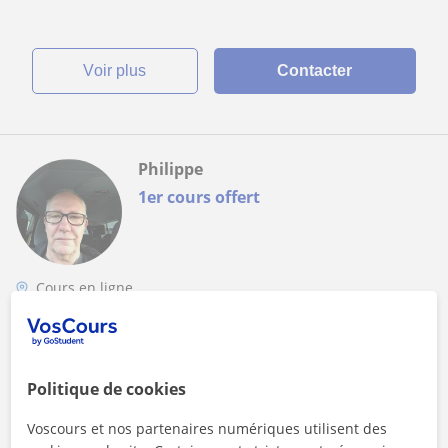
voir plus
Contacter
Philippe
1er cours offert
Cours en ligne
Cuisine
Chef de cuisine Technologie culinaire
Pratique
Politique de cookies
Oubliez le "à peu près". Passez à la maîtrise culinaire.???
Voscours et nos partenaires numériques utilisent des
Pourquoi choisir mes cours ??Je ne vous apprends pas