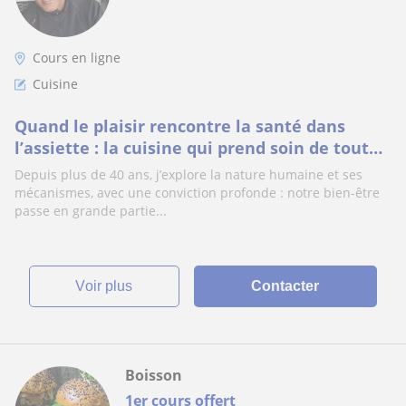
Cours en ligne
Cuisine
Quand le plaisir rencontre la santé dans
l’assiette : la cuisine qui prend soin de toute
la famille
Depuis plus de 40 ans, j’explore la nature humaine et ses
mécanismes, avec une conviction profonde : notre bien-être
passe en grande partie...
voir plus
Contacter
Boisson
1er cours offert