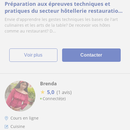
Préparation aux épreuves techniques et
pratiques du secteur hôtellerie restauration.
Également aux épreuves d'aide familiale.
Envie d'apprendre les gestes techniques les bases de l'art
Enseignant en secteur hôtellerie et des
culinaires et les arts de la table? De recevoir vos hôtes
services aux personnes
comme au restaurant? D...
voir plus
Contacter
Brenda
★
5,0
(1 avis)
Connecté(e)
Cours en ligne
Cuisine