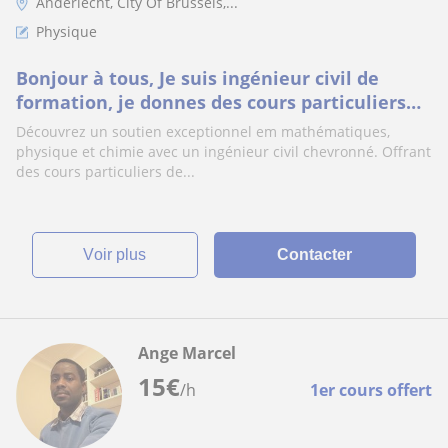
Anderlecht, City Of Brussels,...
Physique
Bonjour à tous, Je suis ingénieur civil de
formation, je donnes des cours particuliers
en Maths, Physique er chimie
Découvrez un soutien exceptionnel em mathématiques,
physique et chimie avec un ingénieur civil chevronné. Offrant
des cours particuliers de...
voir plus
Contacter
Ange Marcel
15
€
/h
1er cours offert