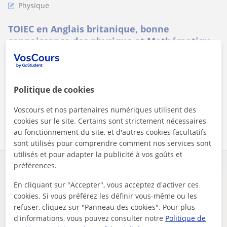
Physique
TOIEC en Anglais britanique, bonne
connaissance des physique et Mathématique
du lycée
Monsieur,Actuellement étudiant en première année optique,
j'habite Brussels, je suis un jeune homme Travailleur,
rigoureux, disponible av...
Politique de cookies
Voscours et nos partenaires numériques utilisent des
voir plus
Contacter
cookies sur le site. Certains sont strictement nécessaires
au fonctionnement du site, et d'autres cookies facultatifs
sont utilisés pour comprendre comment nos services sont
utilisés et pour adapter la publicité à vos goûts et
préférences.
En cliquant sur "Accepter", vous acceptez d'activer ces
Il semblerait que votre recherche soit très précise.
cookies. Si vous préférez les définir vous-même ou les
Ajustez votre recherche pour voir plus de résultats ou
refuser, cliquez sur "Panneau des cookies". Pour plus
sauvegardez-la, et nous vous préviendrons dès que de
d'informations, vous pouvez consulter notre
Politique de
nouveaux professeurs seront disponibles.