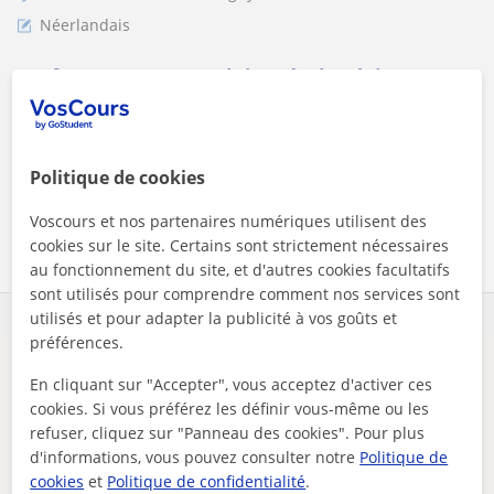
Néerlandais
Professeur cours anglais, néerlandais
Professeur anglais/ néerlandais donne cours anglais/
néerlandais
Politique de cookies
Voscours et nos partenaires numériques utilisent des
voir plus
Contacter
cookies sur le site. Certains sont strictement nécessaires
au fonctionnement du site, et d'autres cookies facultatifs
sont utilisés pour comprendre comment nos services sont
utilisés et pour adapter la publicité à vos goûts et
préférences.
Il semblerait que votre recherche soit très précise.
En cliquant sur "Accepter", vous acceptez d'activer ces
Ajustez votre recherche pour voir plus de résultats ou
cookies. Si vous préférez les définir vous-même ou les
sauvegardez-la, et nous vous préviendrons dès que de
refuser, cliquez sur "Panneau des cookies". Pour plus
nouveaux professeurs seront disponibles.
d'informations, vous pouvez consulter notre
Politique de
cookies
et
Politique de confidentialité
.