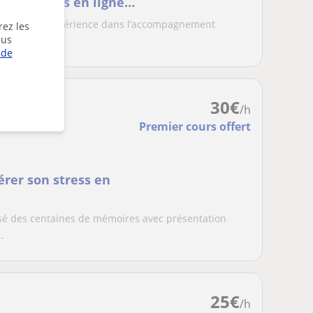
aster- cours en ligne
 une solide expérience dans l’accompagnement
rez les
lus
ant au...
 de
30
€
/h
Premier cours offert
érer son stress en
rvisé des centaines de mémoires avec présentation
.
25
€
/h