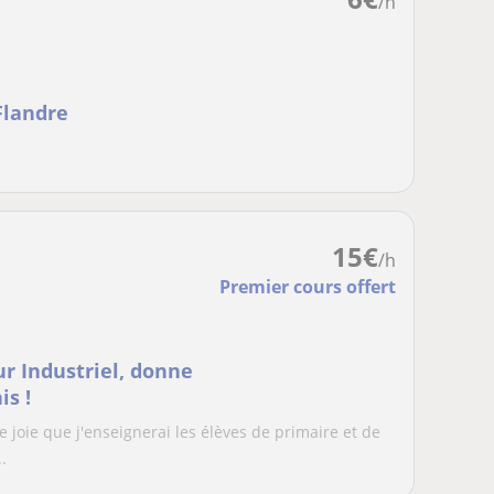
/h
Flandre
15
€
/h
Premier cours offert
r Industriel, donne
is !
 joie que j'enseignerai les élèves de primaire et de
.