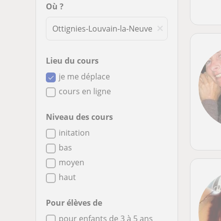
Où ?
Lieu du cours
je me déplace
cours en ligne
Niveau des cours
initation
bas
moyen
haut
Pour élèves de
pour enfants de 3 à 5 ans