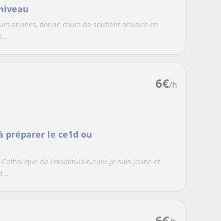
 niveau
eurs années, donne cours de soutient scolaire en
...
6
€
/h
à préparer le ce1d ou
é Catholique de Louvain-la-Neuve.Je suis jeune et
...
6
€