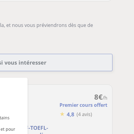
-la, et nous vous préviendrons dès que de
si vous intéresser
8
€
/h
Premier cours offert
★
4,8
(4 avis)
tains
s ( TEF-TCF-TOEFL-
 et pour