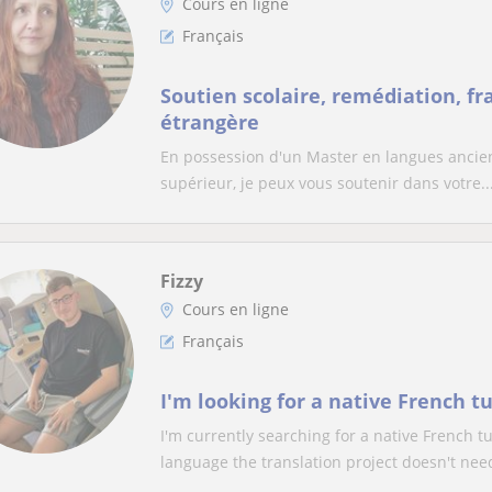
Cours en ligne
Français
Soutien scolaire, remédiation, fr
étrangère
En possession d'un Master en langues ancien
supérieur, je peux vous soutenir dans votre..
Fizzy
Cours en ligne
Français
I'm looking for a native French t
I'm currently searching for a native French t
language the translation project doesn't need