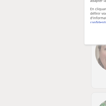
adapter la
En cliquan
définir v
d'informa
confidenti