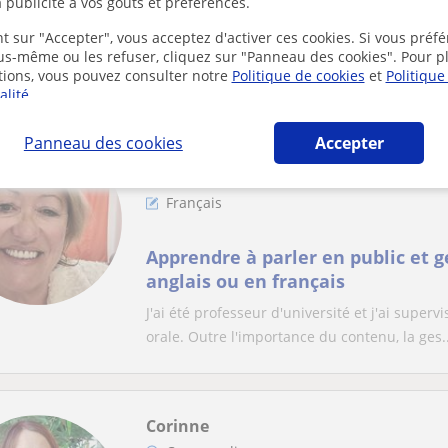
DELF-DALF) speak better , learn f
 publicité à vos goûts et préférences.
avec moi
Je suis professeur de langue française avec
t sur "Accepter", vous acceptez d'activer ces cookies. Si vous préfé
ous-même ou les refuser, cliquez sur "Panneau des cookies". Pour p
d’apprenants de différents niveaux, du début
tions, vous pouvez consulter notre
Politique de cookies
et
Politique
alité
.
Panneau des cookies
Accepter
Corinne
Cours en ligne
Français
Apprendre à parler en public et g
anglais ou en français
J'ai été professeur d'université et j'ai supe
orale. Outre l'importance du contenu, la ges..
Corinne