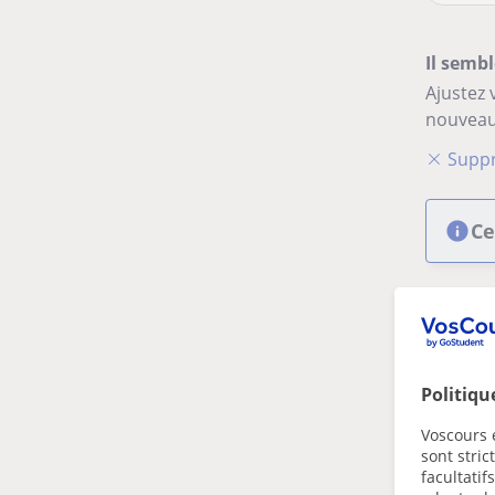
Il sembl
Ajustez 
nouveau
Suppr
Ce
Politiqu
Voscours e
sont stri
facultatif