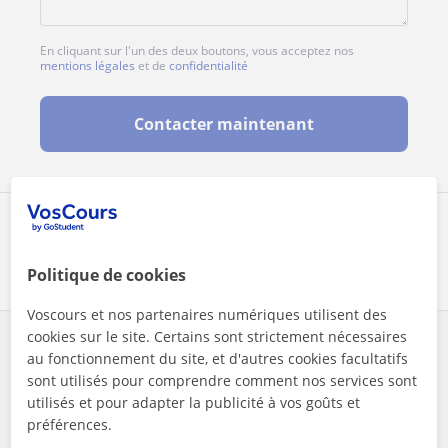
En cliquant sur l'un des deux boutons, vous acceptez nos
mentions légales
et de
confidentialité
Contacter maintenant
Partagez ce professeur
Politique de cookies
Voscours et nos partenaires numériques utilisent des
cookies sur le site. Certains sont strictement nécessaires
Des problèmes avec ce profil ?
Signalez-le
au fonctionnement du site, et d'autres cookies facultatifs
sont utilisés pour comprendre comment nos services sont
utilisés et pour adapter la publicité à vos goûts et
Vos cours particuliers
Français
Ottignies-Louvain-la-Neuve
cours particulier de la 1ère primaire à la 6ème primaire
préférences.