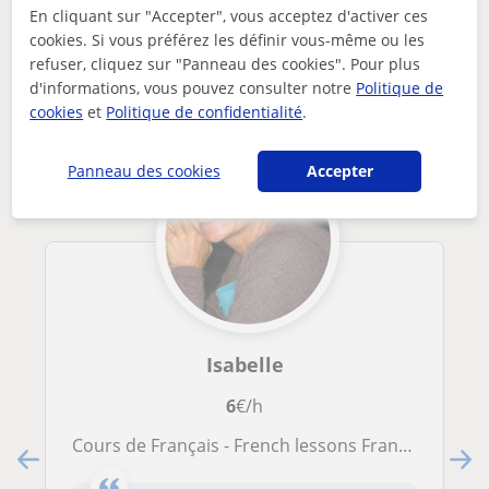
En cliquant sur "Accepter", vous acceptez d'activer ces
Autres profs de Français à Ottignies-
cookies. Si vous préférez les définir vous-même ou les
Louvain-la-Neuve susceptibles de vous
refuser, cliquez sur "Panneau des cookies". Pour plus
intéresser
d'informations, vous pouvez consulter notre
Politique de
cookies
et
Politique de confidentialité
.
Panneau des cookies
Accepter
Isabelle
6
€/h
Cours de Français - French lessons Franse lessen