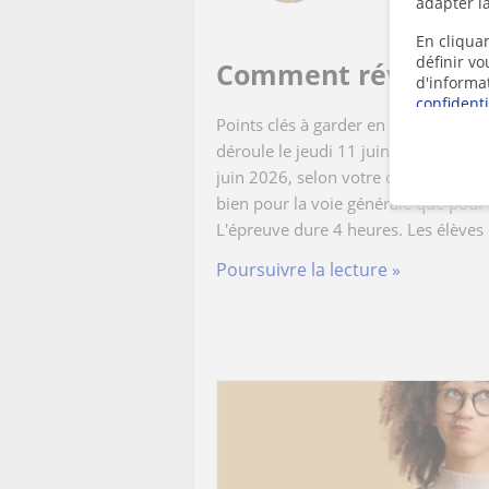
adapter la
En cliquan
définir v
Comment réviser le 
d'informa
confidenti
Points clés à garder en tête pour révi
déroule le jeudi 11 juin 2026 de 8h
juin 2026, selon votre convocation. 
bien pour la voie générale que pour 
L'épreuve dure 4 heures. Les élèves 
Poursuivre la lecture »