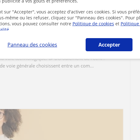
 publicité à vos goûts et préférences.
t sur "Accepter", vous acceptez d'activer ces cookies. Si vous préfé
ous-même ou les refuser, cliquez sur "Panneau des cookies". Pour p
bac de français ?
tions, vous pouvez consulter notre
Politique de cookies
et
Politique
alité
.
ser le bac de français : 📅 Dates : L'épreuve écrite se
 à 12h. L'épreuve orale commence à partir du lundi 22
Panneau des cookies
Accepter
 Coefficient : Le bac de français a un coefficient 5, aussi
la voie technologique. 📝 Déroulement de l'écrit :
de voie générale choisissent entre un com...