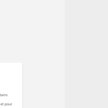
tains
 et pour