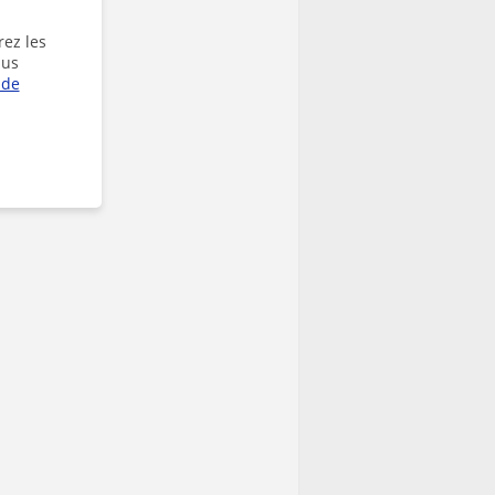
rez les
lus
 de