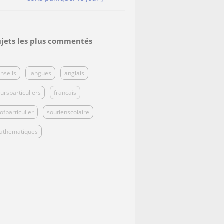
ujets les plus commentés
nseils
langues
anglais
ursparticuliers
francais
ofparticulier
soutienscolaire
athematiques