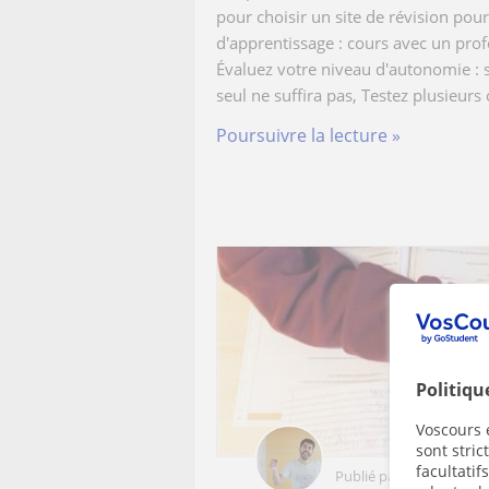
pour choisir un site de révision pour
d'apprentissage : cours avec un profe
Évaluez votre niveau d'autonomie : s
seul ne suffira pas, Testez plusieurs 
Poursuivre la lecture »
Politiqu
Voscours e
sont stri
facultatif
Publié par
Voscourspar