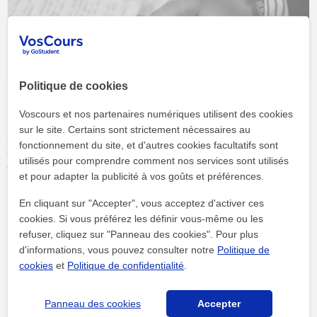
Politique de cookies
Voscours et nos partenaires numériques utilisent des cookies
Arthur Rimbaud, « Le dormeur du
sur le site. Certains sont strictement nécessaires au
fonctionnement du site, et d'autres cookies facultatifs sont
val » : explication linéaire
utilisés pour comprendre comment nos services sont utilisés
et pour adapter la publicité à vos goûts et préférences.
Si dans ton programme de français de cette année, tu as le
En cliquant sur "Accepter", vous acceptez d'activer ces
parcours émancipations créatrices, tu dois étudier les Cahiers de
cookies. Si vous préférez les définir vous-même ou les
Douai d’Arthur Rimbaud ; le poème « Le dormeur du val » fait
refuser, cliquez sur "Panneau des cookies". Pour plus
donc partie de la liste des textes qui peuvent tomber à l’oral du
d'informations, vous pouvez consulter notre
Politique de
bac de français. Alors, je t’en propose une analyse linéaire, avec
cookies
et
Politique de confidentialité
.
quelques conseils de méthodologie. Il y a toujours plusieurs
Poursuivre la lecture »
problématiques possibles pour un même texte : po...
Panneau des cookies
Accepter