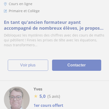
Cours en ligne
Primaire et Collège
En tant qu'ancien formateur ayant
accompagné de nombreux élèves, je propose
un soutien scolaire sur-mesure au collège
Débloquez les mystères des chiffres avec des cours de maths
pour aider
qui pétillent ! Finies les prises de tête avec les équations,
nous transformero...
voir plus
Contacter
Yves
★
5,0
(5 avis)
1er cours offert