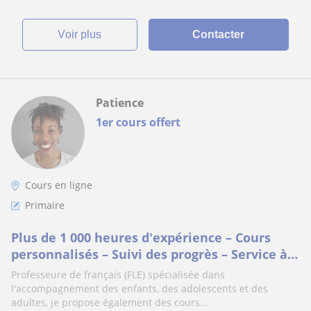
voir plus
Contacter
Patience
1er cours offert
Cours en ligne
Primaire
Plus de 1 000 heures d'expérience – Cours
personnalisés – Suivi des progrès – Service à
la personne (avance immédiate du crédit
Professeure de français (FLE) spécialisée dans
l'accompagnement des enfants, des adolescents et des
adultes, je propose également des cours...