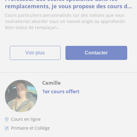
remplacements, je vous propose des cours de
soutien pour tous les niveaux de la primaire
Cours particuliers personnalisés sur des notions que vous
souhaiteriez aborder sous un nouvel angle ou approfondir.
Mon statut de remplaçan...
voir plus
Contacter
Camille
1er cours offert
Cours en ligne
Primaire et Collège