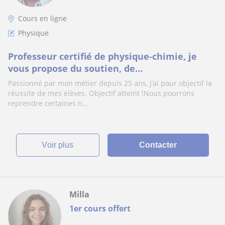
Cours en ligne
Physique
Professeur certifié de physique-chimie, je
vous propose du soutien, de
l’approfondissement ou une remise à niveau
Passionné par mon métier depuis 25 ans, j’ai pour objectif la
réussite de mes élèves. Objectif atteint !Nous pourrons
reprendre certaines n...
voir plus
Contacter
Milla
1er cours offert