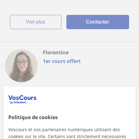
voir plus
Contacter
Florentine
1er cours offert
Cours en ligne
Collège et Lycée
Étudiante en psychologie propose du soutien
Politique de cookies
scolaire en ligne – Niveau lycée
Je m'appelle Florentine et je suis actuellement étudiante en
Voscours et nos partenaires numériques utilisent des
troisième année de licence de psychologie.Titulaire d’un
cookies sur le site. Certains sont strictement nécessaires