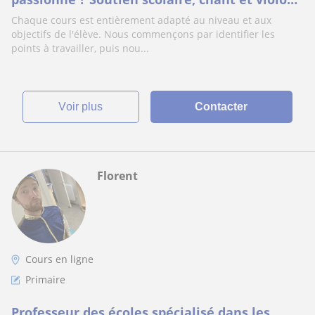
je mets mon expérience à votre disposition !
Chaque cours est entièrement adapté au niveau et aux
objectifs de l'élève. Nous commençons par identifier les
points à travailler, puis nou...
voir plus
Contacter
Florent
Cours en ligne
Primaire
Professeur des écoles spécialisé dans les