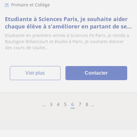
Primaire et Collège
Etudiante à Sciences Paris, je souhaite aider
chaque élève à s'améliorer en partant de ses
difficultés !
Etudiante en première année à Sciences Po Paris, je réside à
Boulogne-Billancourt et étudie à Paris. Je souhaite donner
des cours de soutie...
voir plus
Contacter
...
3
4
5
6
7
8
...