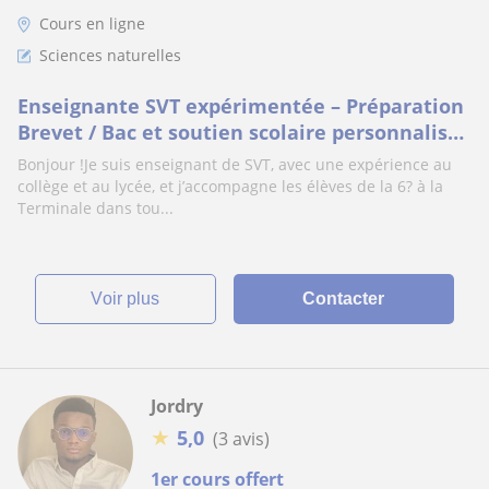
Cours en ligne
Sciences naturelles
Enseignante SVT expérimentée – Préparation
Brevet / Bac et soutien scolaire personnalisé
/ Aide aux devoirs
Bonjour !Je suis enseignant de SVT, avec une expérience au
collège et au lycée, et j’accompagne les élèves de la 6? à la
Terminale dans tou...
voir plus
Contacter
Jordry
★
5,0
(3 avis)
1er cours offert