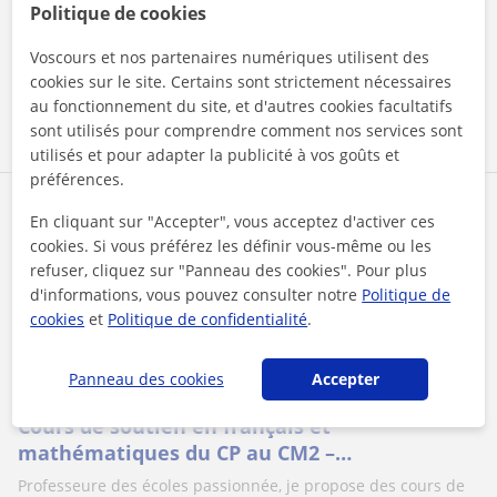
Mathématiques, Français, S...
Politique de cookies
Voscours et nos partenaires numériques utilisent des
cookies sur le site. Certains sont strictement nécessaires
voir plus
Contacter
au fonctionnement du site, et d'autres cookies facultatifs
sont utilisés pour comprendre comment nos services sont
utilisés et pour adapter la publicité à vos goûts et
préférences.
Jacqueline
En cliquant sur "Accepter", vous acceptez d'activer ces
1er cours offert
cookies. Si vous préférez les définir vous-même ou les
refuser, cliquez sur "Panneau des cookies". Pour plus
d'informations, vous pouvez consulter notre
Politique de
cookies
et
Politique de confidentialité
.
Cours en ligne
Primaire
Panneau des cookies
Accepter
Cours de soutien en français et
mathématiques du CP au CM2 –
Accompagnement personnalisé et motivant
Professeure des écoles passionnée, je propose des cours de