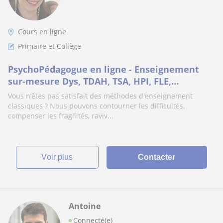
Cours en ligne
Primaire et Collège
PsychoPédagogue en ligne - Enseignement
sur-mesure Dys, TDAH, TSA, HPI, FLE,
allophones, décrochage
Vous n’êtes pas satisfait des méthodes d'enseignement
classiques ? Nous pouvons contourner les difficultés,
compenser les fragilités, raviv...
voir plus
Contacter
Antoine
Connecté(e)