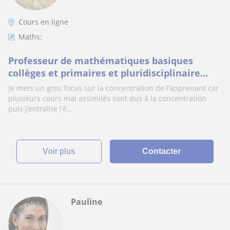
Cours en ligne
Maths:
Professeur de mathématiques basiques
collèges et primaires et pluridisciplinaire
dont l’anglais, le français, histo-géo et
Je mets un gros focus sur la concentration de l’apprenant car
sciences
plusieurs cours mal assimilés sont dus à la concentration
puis j’entraîne l’é...
voir plus
Contacter
Pauline