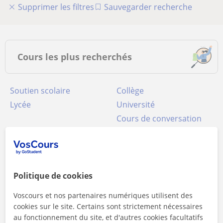
Supprimer les filtres
Sauvegarder recherche
Cours les plus recherchés
Soutien scolaire
Collège
Lycée
Université
Cours de conversation
Maths
Français
Anglais
Espagnol
Physique
Chimie
Néerlandais
Informatique
Politique de cookies
Cours particuliers FLE
Sciences naturelles
Voscours et nos partenaires numériques utilisent des
Italien
Allemand
cookies sur le site. Certains sont strictement nécessaires
Brevet des collèges
Droit
au fonctionnement du site, et d'autres cookies facultatifs