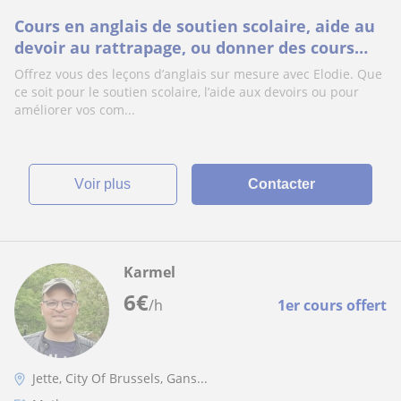
Cours en anglais de soutien scolaire, aide au
devoir au rattrapage, ou donner des cours
pour pouvoir parler l’anglais
Offrez vous des leçons d’anglais sur mesure avec Elodie. Que
ce soit pour le soutien scolaire, l’aide aux devoirs ou pour
améliorer vos com...
voir plus
Contacter
Karmel
6
€
/h
1er cours offert
Jette, City Of Brussels, Gans...