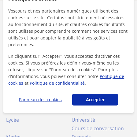
Voscours et nos partenaires numériques utilisent des
cookies sur le site. Certains sont strictement nécessaires
Villes populaires
au fonctionnement du site, et d'autres cookies facultatifs
sont utilisés pour comprendre comment nos services sont
utilisés et pour adapter la publicité à vos goûts et
Cours particuliers à City
Cours particuliers à
préférences.
of Brussels
Ganshoren
En cliquant sur "Accepter", vous acceptez d'activer ces
Cours particuliers à
Cours particuliers à
cookies. Si vous préférez les définir vous-même ou les
Sint-Agatha-Berchem
Wemmel
refuser, cliquez sur "Panneau des cookies". Pour plus
d'informations, vous pouvez consulter notre
Politique de
cookies
et
Politique de confidentialité
.
Cours les plus recherchés
Panneau des cookies
Accepter
Soutien scolaire
Collège
Lycée
Université
Cours de conversation