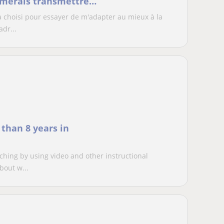
aimerais transmettre
 leur montré à quel
a choisi pour essayer de m'adapter au mieux à la
ai encadré de
dr...
mpagné dans leurs pro
 than 8 years in
ching by using video and other instructional
bout w...