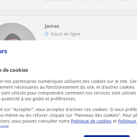
James
Cours en ligne
Tennis
Coach sportif et éducateur diplô
de tennis, multisports et fitness
e de cookies
et dans le 92
Je suis coach sportif et éducateur diplômé 
t nos partenaires numériques utilisent des cookies sur le site. Cer
l’enseignement du sport.Je propose des cours 
ctement nécessaires au fonctionnement du site, et d'autres cookies
s sont utilisés pour comprendre comment nos services sont utilisés
 publicité à vos goûts et préférences.
t sur "Accepter", vous acceptez d'activer ces cookies. Si vous préfé
Maher
ous-même ou les refuser, cliquez sur "Panneau des cookies". Pour p
Cours en ligne
tions, vous pouvez consulter notre
Politique de cookies
et
Politique
alité
.
Tennis