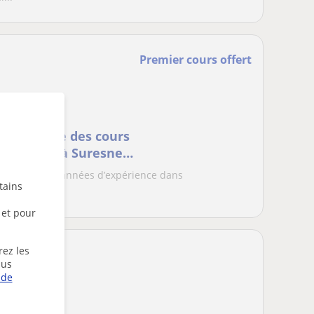
Premier cours offert
mé propose des cours
 pour tous à Suresnes
avec plusieurs années d’expérience dans
tains
de tennis,...
 et pour
rez les
lus
 de