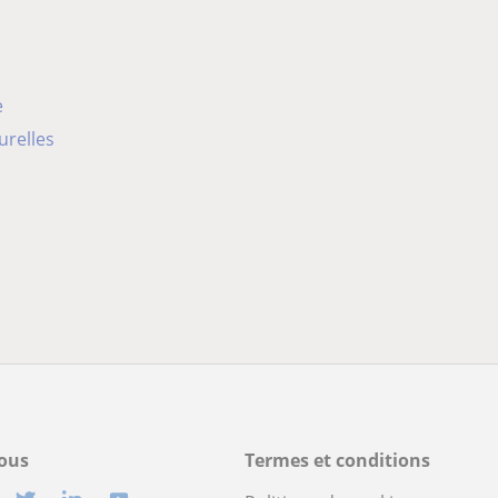
e
urelles
ous
Termes et conditions