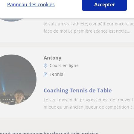
Panneau des cookies
Accepter
Sportif de haut niveau en padel, 
de foot, je vous accompagne pour
version de vous-même
Je suis un vrai athlète, compétiteur encore a
face de moi La première séance est notre...
Antony
Cours en ligne
Tennis
Coaching Tennis de Table
Le seul moyen de progresser est de trouver l
mieux qu'un ancien joueur de compétition cla
erait que votre recherche soit très précise.