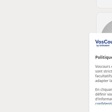
Politiqu
Voscours e
sont stri
facultatif
adapter la
En cliquan
définir v
d'informa
confidenti