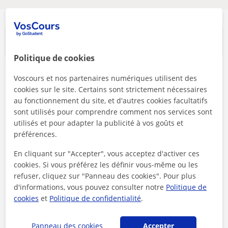
Cours les plus recherchés
Politique de cookies
Soutien scolaire
Collège
Voscours et nos partenaires numériques utilisent des
cookies sur le site. Certains sont strictement nécessaires
Lycée
Université
au fonctionnement du site, et d'autres cookies facultatifs
Cours de conversation
sont utilisés pour comprendre comment nos services sont
Maths
Français
utilisés et pour adapter la publicité à vos goûts et
Anglais
Espagnol
préférences.
Physique
Chimie
En cliquant sur "Accepter", vous acceptez d'activer ces
Néerlandais
Informatique
cookies. Si vous préférez les définir vous-même ou les
refuser, cliquez sur "Panneau des cookies". Pour plus
Cours particuliers FLE
Sciences naturelles
d'informations, vous pouvez consulter notre
Politique de
Italien
Allemand
cookies
et
Politique de confidentialité
.
Brevet des collèges
Droit
Programmation
Russe
Panneau des cookies
Accepter