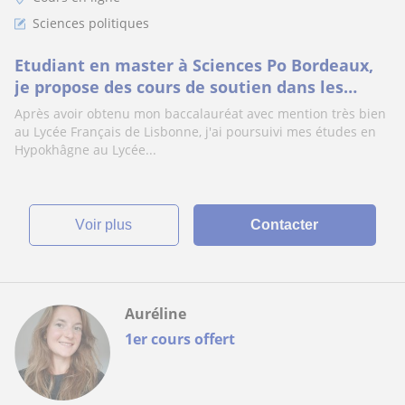
Sciences politiques
Etudiant en master à Sciences Po Bordeaux,
je propose des cours de soutien dans les
disciplines littéraires ainsi qu'en
Après avoir obtenu mon baccalauréat avec mention très bien
droit/economie
au Lycée Français de Lisbonne, j'ai poursuivi mes études en
Hypokhâgne au Lycée...
voir plus
Contacter
Auréline
1er cours offert