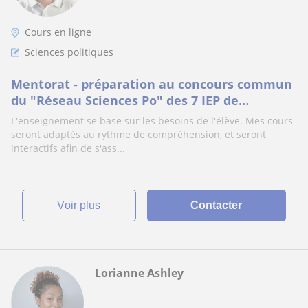
Cours en ligne
Sciences politiques
Mentorat - préparation au concours commun
du "Réseau Sciences Po" des 7 IEP de
province. Coach pour l'entrée en études
L'enseignement se base sur les besoins de l'élève. Mes cours
supérieures
seront adaptés au rythme de compréhension, et seront
interactifs afin de s'ass...
voir plus
Contacter
Lorianne Ashley