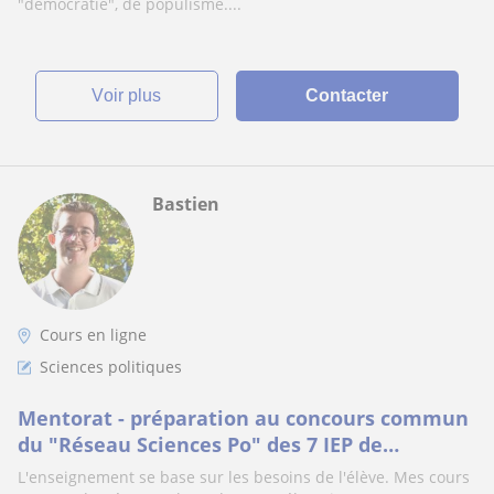
"démocratie", de populisme....
voir plus
Contacter
Bastien
Cours en ligne
Sciences politiques
Mentorat - préparation au concours commun
du "Réseau Sciences Po" des 7 IEP de
province. Coach pour l'entrée en études
L'enseignement se base sur les besoins de l'élève. Mes cours