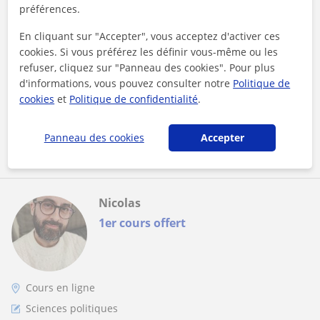
Science politique – Tous niveaux -
préférences.
Méthodologie et réussite - Diplômé
En cliquant sur "Accepter", vous acceptez d'activer ces
Titulaire d’une licence en histoire, journalisme et science
cookies. Si vous préférez les définir vous-même ou les
politique, et actuellement étudiant en droit, j’ai développé
refuser, cliquez sur "Panneau des cookies". Pour plus
une approche trans...
d'informations, vous pouvez consulter notre
Politique de
cookies
et
Politique de confidentialité
.
voir plus
Contacter
Panneau des cookies
Accepter
Nicolas
1er cours offert
Cours en ligne
Sciences politiques