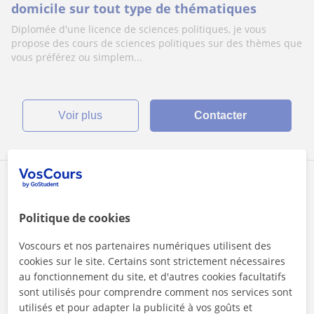
domicile sur tout type de thématiques
Diplomée d'une licence de sciences politiques, je vous
propose des cours de sciences politiques sur des thèmes que
vous préférez ou simplem...
voir plus
Contacter
Maxime
★
5,0
(1 avis)
Politique de cookies
1er cours offert
Voscours et nos partenaires numériques utilisent des
cookies sur le site. Certains sont strictement nécessaires
Cours en ligne
au fonctionnement du site, et d'autres cookies facultatifs
Sciences politiques
sont utilisés pour comprendre comment nos services sont
utilisés et pour adapter la publicité à vos goûts et