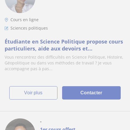
Cours en ligne
Sciences politiques
Étudiante en Science Politique propose cours
particuliers, aide aux devoirs et
accompagnement pour lycéens et étudiants
Vous rencontrez des difficultés en Science Politique, Histoire,
de L1.
Géopolitique ou dans vos méthodes de travail ? Je vous
accompagne pas à pas...
voir plus
Contacter
-
1er cours offert