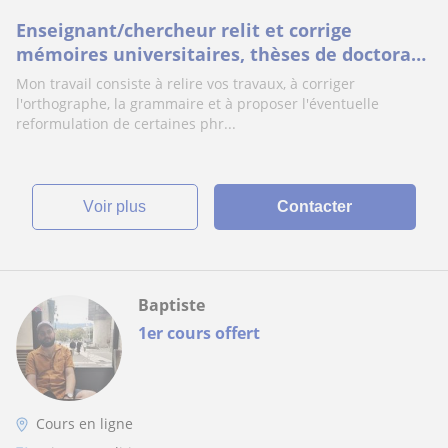
Enseignant/chercheur relit et corrige
mémoires universitaires, thèses de doctorat
et dossiers RAEP
Mon travail consiste à relire vos travaux, à corriger
l'orthographe, la grammaire et à proposer l'éventuelle
reformulation de certaines phr...
voir plus
Contacter
Baptiste
1er cours offert
Cours en ligne