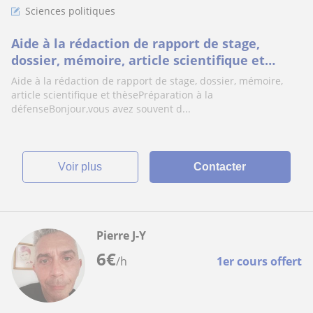
Sciences politiques
Aide à la rédaction de rapport de stage,
dossier, mémoire, article scientifique et
thèse - méthodo - préparation à la défense
Aide à la rédaction de rapport de stage, dossier, mémoire,
article scientifique et thèsePréparation à la
défenseBonjour,vous avez souvent d...
voir plus
Contacter
Pierre J-Y
6
€
/h
1er cours offert