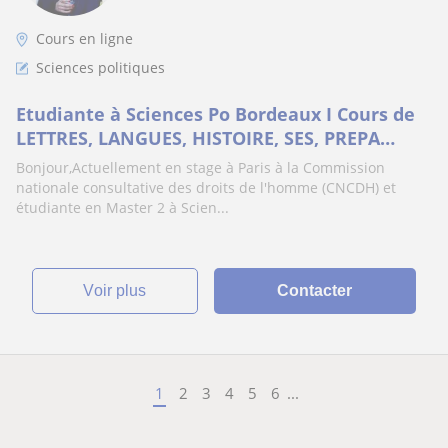
Cours en ligne
Sciences politiques
Etudiante à Sciences Po Bordeaux I Cours de
LETTRES, LANGUES, HISTOIRE, SES, PREPA
CONCOURS/EXAMEN/ORAUX, REDACTION DE
Bonjour,Actuellement en stage à Paris à la Commission
CV/LM
nationale consultative des droits de l'homme (CNCDH) et
étudiante en Master 2 à Scien...
voir plus
Contacter
1
2
3
4
5
6
...