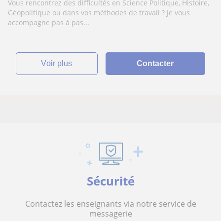
accompagnement pour lycéens et étudiants
Vous rencontrez des difficultés en Science Politique, Histoire,
de L1.
Géopolitique ou dans vos méthodes de travail ? Je vous
accompagne pas à pas...
voir plus
Contacter
Sécurité
Contactez les enseignants via notre service de
messagerie