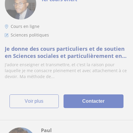
Cours en ligne
Sciences politiques
Je donne des cours particuliers et de soutien
en Sciences sociales et particulièrement en
Sciences politiques. J'encadre également à la
J'adore enseigner et transmettre, et c'est la raison pour
recherche académique, à la rédaction des
laquelle je me consacre pleinement et avec attachement à ce
rapports de stage. Je suis également apte à
devoir. Ma méthode de...
encadrer les apprenants en françai
voir plus
Contacter
Paul