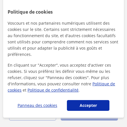
Steval Stone
Politique de cookies
Voscours et nos partenaires numériques utilisent des
cookies sur le site. Certains sont strictement nécessaires
au fonctionnement du site, et d'autres cookies facultatifs
sont utilisés pour comprendre comment nos services sont
Cours en ligne
utilisés et pour adapter la publicité à vos goûts et
Robotique
préférences.
Coach en programmation informatique et
En cliquant sur "Accepter", vous acceptez d'activer ces
robotique offre des cours particuliers de
cookies. Si vous préférez les définir vous-même ou les
programmation et robotique pour adultes en
refuser, cliquez sur "Panneau des cookies". Pour plus
Vous cherchez un cours particuliers sur la programmation ou
ligne.
d'informations, vous pouvez consulter notre
Politique de
robotique en ligne ? N'hésitez pas à me contacter car je peux
cookies
et
Politique de confidentialité
.
vous aider à appr...
Panneau des cookies
Accepter
voir plus
Contacter