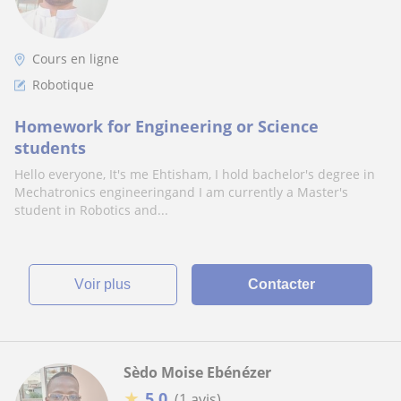
Cours en ligne
Robotique
Homework for Engineering or Science
students
Hello everyone, It's me Ehtisham, I hold bachelor's degree in
Mechatronics engineeringand I am currently a Master's
student in Robotics and...
voir plus
Contacter
Sèdo Moise Ebénézer
★
5,0
(1 avis)