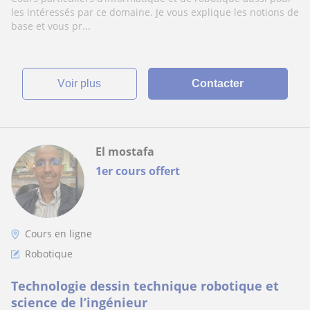
lycée en ligne. J’ai un diplôme de master
les intéressés par ce domaine. Je vous explique les notions de
spécialisé en intelligence artificielle et je suis
base et vous pr...
une enseignante de robotique pour le mome
voir plus
Contacter
El mostafa
1er cours offert
Cours en ligne
Robotique
Technologie dessin technique robotique et
science de l’ingénieur