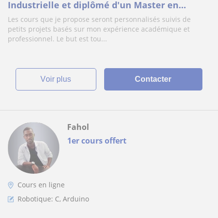
Industrielle et diplômé d'un Master en
Intelligence artificielle et robotique, je donne
Les cours que je propose seront personnalisés suivis de
des cours en langage C, en Python, en Matlab
petits projets basés sur mon expérience académique et
Simulink et en HTML/CSS
professionnel. Le but est tou...
voir plus
Contacter
Fahol
1er cours offert
Cours en ligne
Robotique: C, Arduino