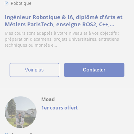
Robotique
Ingénieur Robotique & IA, diplômé d'Arts et
Métiers ParisTech, enseigne ROS2, C++,
Python et Computer Vision
Mes cours sont adaptés à votre niveau et à vos objectifs :
préparation d'examens, projets universitaires, entretiens
techniques ou montée e...
voir plus
Contacter
Moad
1er cours offert