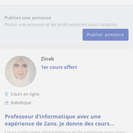
Publiez une annonce
Postez une annonce et les profs pourront vous contacter
Publier annonce
Zineb
1er cours offert
Cours en ligne
Robotique
Professeur d’informatique avec une
expérience de 2ans. Je donne des cours
particuliers aux élèves de primaire collège et
Cours particuliers d’informatique et de robotique aussi pour