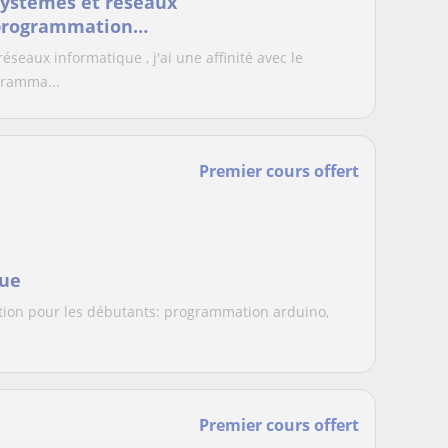
systèmes et réseaux
 programmation
t autres en ligne
seaux informatique , j'ai une affinité avec le
gramma...
Premier cours offert
que
ion pour les débutants: programmation arduino,
Premier cours offert