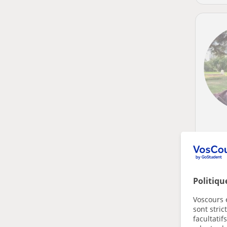
Politiqu
Voscours e
sont stri
facultatif