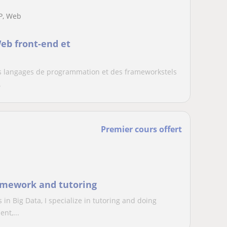
P, Web
eb front-end et
rs langages de programmation et des frameworkstels
.
Premier cours offert
homework and tutoring
n Big Data, I specialize in tutoring and doing
nt,...