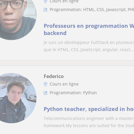
Cours en ligne
Programmation: HTML, CSS, Javascript, PH
Professeurs en programmation W
backend
Je suis un développeur FullStack en plusieu
que le HTML, CSS, JavaScript, angular, react,..
Federico
Cours en ligne
Programmation: Python
Python teacher, specialized in 
Telecommunications engineer with a masters i
homework.My lessons are suited for the stude