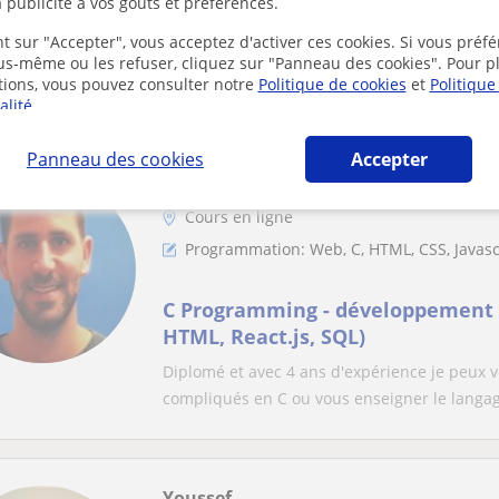
Avec plus de 10 ans d’expérienc
 publicité à vos goûts et préférences.
FullStack, je vous aide à develop
t sur "Accepter", vous acceptez d'activer ces cookies. Si vous préfé
(web et mobile)
Si vous êtes porteur d’un projet personnel, 
ous-même ou les refuser, cliquez sur "Panneau des cookies". Pour p
tions, vous pouvez consulter notre
Politique de cookies
et
Politique
souhaitez une mise à niveau sur l’une des ma
alité
.
Panneau des cookies
Accepter
Ron
Cours en ligne
Programmation: Web, C, HTML, CSS, Javasc
C Programming - développement w
HTML, React.js, SQL)
Diplomé et avec 4 ans d'expérience je peux v
compliqués en C ou vous enseigner le langag
Youssef