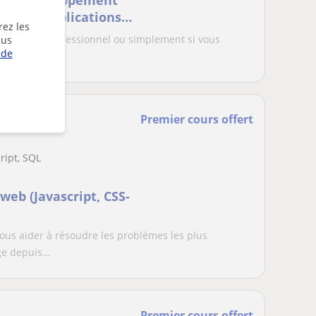
e en développement
per vos applications
rez les
scolaire ou professionnel ou simplement si vous
lus
 de
tiè...
Premier cours offert
ript, SQL
eb (Javascript, CSS-
ous aider à résoudre les problèmes les plus
e depuis...
Premier cours offert