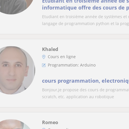
Etudiant en troisième année de 
informatique offre des cours de
python, Django, Html, CSS, Java e
Etudiant en troisième année de systèmes et ré
langage de programmation python et la pro
Khaled
Cours en ligne
Programmation: Arduino
cours programmation, electroni
Bonjour,je propose des cours de programmat
scratch, etc. application au robotique
Romeo