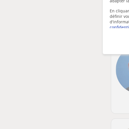
adapter la
En cliquan
définir v
d'informa
confidenti