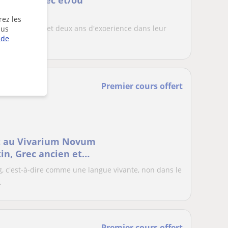
iennes (grec et/ou
rez les
es classiques et deux ans d'exoerience dans leur
lus
 de
ra...
Premier cours offert
et au Vivarium Novum
tin, Grec ancien et
g, c'est-à-dire comme une langue vivante, non dans le
.
Premier cours offert