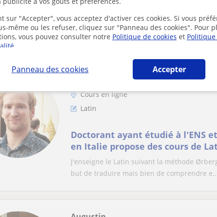
Cours particuliers de langues anc
 publicité à vos goûts et préférences.
latin)
t sur "Accepter", vous acceptez d'activer ces cookies. Si vous préfé
Diplômée forte de 5 années d'études en lettr
ous-même ou les refuser, cliquez sur "Panneau des cookies". Pour p
tions, vous pouvez consulter notre
Politique de cookies
et
Politique
enseignement.Aspects traités :- grammaire- t
alité
.
Panneau des cookies
Accepter
Louis
Cours en ligne
Latin
Doctorant ayant étudié à l'ENS 
en Italie propose des cours de La
Lettres classiques
J'enseigne le Latin suivant la méthode Ørber
but de traduire mais bien de comprendre e..
Augustin