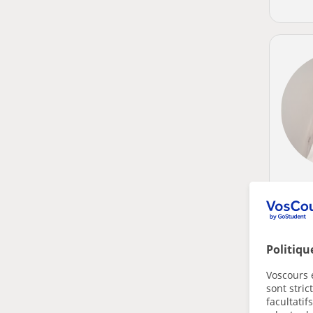
Politiqu
Voscours e
sont stri
facultatif