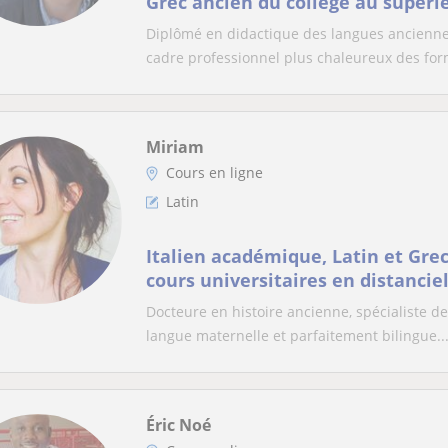
Grec ancien du collège au supéri
Diplômé en didactique des langues anciennes,
cadre professionnel plus chaleureux des form
Miriam
Cours en ligne
Latin
Italien académique, Latin et Gre
cours universitaires en distancie
Docteure en histoire ancienne, spécialiste des
langue maternelle et parfaitement bilingue..
Éric Noé