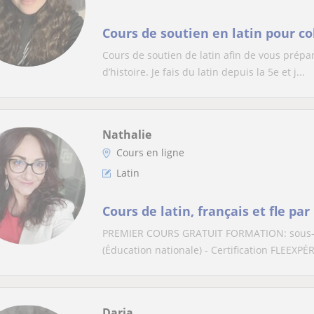
Cours de soutien en latin pour col
Cours de soutien de latin afin de vous prépa
d’histoire. Je fais du latin depuis la 5e et j...
Nathalie
Cours en ligne
Latin
Cours de latin, français et fle par
PREMIER COURS GRATUIT FORMATION: sous-adm
(Éducation nationale) - Certification FLEEXPÉ
Daria