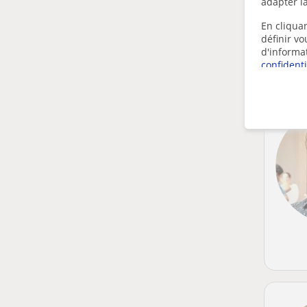
adapter la
En cliquan
définir v
d'informa
confidenti