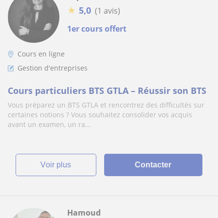
★
5,0
(1 avis)
1er cours offert
Cours en ligne
Gestion d'entreprises
Cours particuliers BTS GTLA – Réussir son BTS
Vous préparez un BTS GTLA et rencontrez des difficultés sur
certaines notions ? Vous souhaitez consolider vos acquis
avant un examen, un ra...
voir plus
Contacter
Hamoud