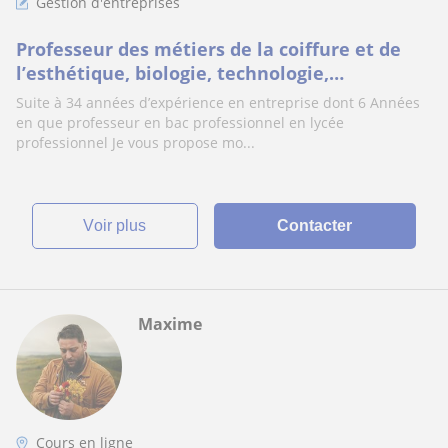
Gestion d'entreprises
Professeur des métiers de la coiffure et de
l’esthétique, biologie, technologie,
enseignement pro, vente, gestion de
Suite à 34 années d’expérience en entreprise dont 6 Années
l’entrepris…
en que professeur en bac professionnel en lycée
professionnel Je vous propose mo...
voir plus
Contacter
Maxime
Cours en ligne