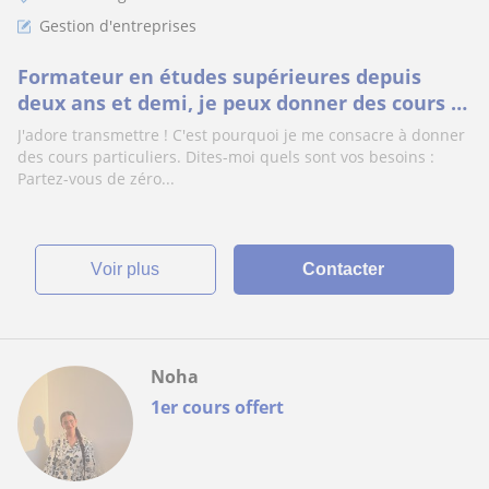
Gestion d'entreprises
Formateur en études supérieures depuis
deux ans et demi, je peux donner des cours à
distance sur des sujets très variés.
J'adore transmettre ! C'est pourquoi je me consacre à donner
des cours particuliers. Dites-moi quels sont vos besoins :
Partez-vous de zéro...
voir plus
Contacter
Noha
1er cours offert