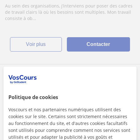
Au sein des organisations, j’interviens pour poser des cadres
de travail clairs là où les besoins sont multiples. Mon travail
consiste à ob...
voir plus
Contacter
Constant
Politique de cookies
Voscours et nos partenaires numériques utilisent des
Cours en ligne
cookies sur le site. Certains sont strictement nécessaires
Gestion d'entreprises
au fonctionnement du site, et d'autres cookies facultatifs
sont utilisés pour comprendre comment nos services sont
Cours de SES ou Gestion d'entreprise 1er
utilisés et pour adapter la publicité à vos goûts et