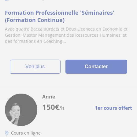
Formation Professionnelle 'Séminaires'
(Formation Continue)
Avec quatre Baccalauréats et Deux Licences en Economie et
Gestion, Master Management des Ressources Humaines, et
des formations en Coaching...
voir plus
Contacter
Anne
150
€
/h
1er cours offert
Cours en ligne