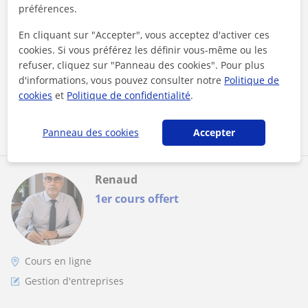
année de licence Étudiant entrepreneur
préférences.
donne cours de gestion d'entreprise et
Bonjour ! Passionné par la transmission et l'entrepreneuriat,
En cliquant sur "Accepter", vous acceptez d'activer ces
soutien scolaire en ligne pour booster vos
je propose des cours dynamiques et structurés en gestion
cookies. Si vous préférez les définir vous-même ou les
compétences
d'entreprise et sout...
refuser, cliquez sur "Panneau des cookies". Pour plus
d'informations, vous pouvez consulter notre
Politique de
cookies
et
Politique de confidentialité
.
voir plus
Contacter
Panneau des cookies
Accepter
Renaud
1er cours offert
Cours en ligne
Gestion d'entreprises