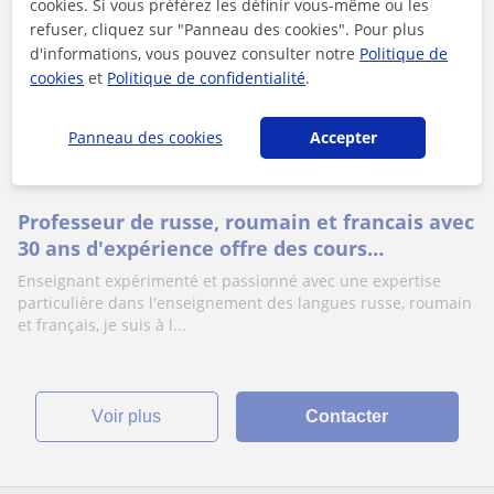
cookies. Si vous préférez les définir vous-même ou les
Andrii
refuser, cliquez sur "Panneau des cookies". Pour plus
d'informations, vous pouvez consulter notre
Politique de
cookies
et
Politique de confidentialité
.
Panneau des cookies
Accepter
Cours en ligne
Flûte traversière
Professeur de russe, roumain et francais avec
30 ans d'expérience offre des cours
particuliers pour enfants et adultes à
Enseignant expérimenté et passionné avec une expertise
Valence
particulière dans l'enseignement des langues russe, roumain
et français, je suis à l...
voir plus
Contacter