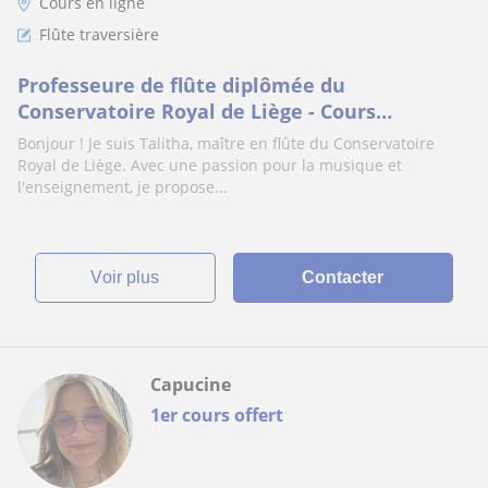
Cours en ligne
Flûte traversière
Professeure de flûte diplômée du
Conservatoire Royal de Liège - Cours
personnalisés pour tous les âges et niveau
Bonjour ! Je suis Talitha, maître en flûte du Conservatoire
Royal de Liège. Avec une passion pour la musique et
l'enseignement, je propose...
voir plus
Contacter
Capucine
1er cours offert