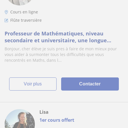
Cours en ligne
Flûte traversière
Professeur de Mathématiques, niveau
secondaire et universitaire, une longue
expérience dans l'enseignement en lycée
Bonjour, cher élève je suis pres à faire de mon mieux pour
vous aider à surmonter tous les difficultés que vous
rencontrés en Maths, dans l...
voir plus
Contacter
Lisa
1er cours offert