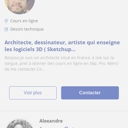
Cours en ligne
Dessin technique
Architecte, dessinateur, artiste qui enseigne
les logiciels 3D ( Sketchup
Pro/Autocad/Techniques de dessin pour les
Bonjour,Je suis un architecte situé en France, à Isle sur la
débutants )
sorgue, pret à donner des cours en ligne en Skp. Pro. Merci
de me contacter.Co...
voir plus
Contacter
Alexandre