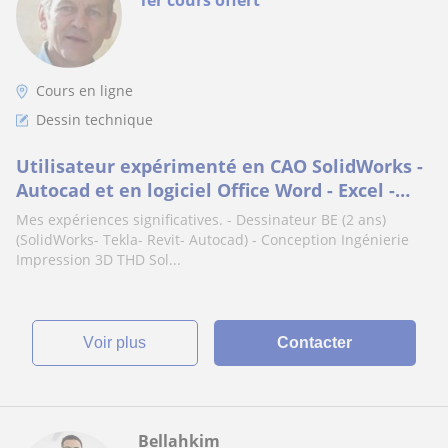
1er cours offert
Cours en ligne
Dessin technique
Utilisateur expérimenté en CAO SolidWorks -
Autocad et en logiciel Office Word - Excel -
PowerPoint
Mes expériences significatives. - Dessinateur BE (2 ans)
(SolidWorks- Tekla- Revit- Autocad) - Conception Ingénierie
Impression 3D THD Sol...
voir plus
Contacter
Bellahkim