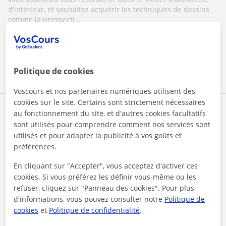
d'intérieur, et souhaitez acquérir les techniques de dessins
comme la perspecti...
voir plus
Contacter
Politique de cookies
Voscours et nos partenaires numériques utilisent des
cookies sur le site. Certains sont strictement nécessaires
Alexandre
au fonctionnement du site, et d'autres cookies facultatifs
sont utilisés pour comprendre comment nos services sont
1er cours offert
utilisés et pour adapter la publicité à vos goûts et
préférences.
En cliquant sur "Accepter", vous acceptez d'activer ces
Cours en ligne
cookies. Si vous préférez les définir vous-même ou les
Dessin technique
refuser, cliquez sur "Panneau des cookies". Pour plus
d'informations, vous pouvez consulter notre
Politique de
"25 ans d'expertise en conception de
cookies
et
Politique de confidentialité
.
machines spéciales : Dessinateur projeteur à