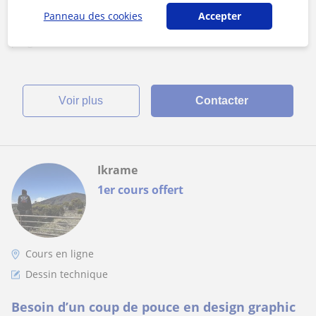
votre service"
Évaluation et personnalisation : Identification de votre niveau,
Panneau des cookies
Accepter
de vos attentes et de vos objectifs spécifiques. Création d'un
programme s...
voir plus
Contacter
Ikrame
1er cours offert
Cours en ligne
Dessin technique
Besoin d’un coup de pouce en design graphic