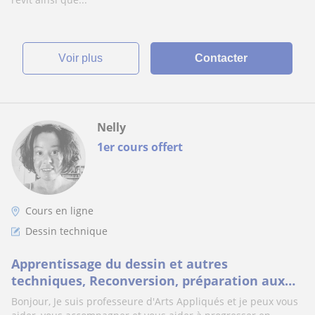
voir plus
Contacter
Nelly
1er cours offert
Cours en ligne
Dessin technique
Apprentissage du dessin et autres
techniques, Reconversion, préparation aux
concours d'écoles supérieures, Parcousrsup
Bonjour, Je suis professeure d'Arts Appliqués et je peux vous