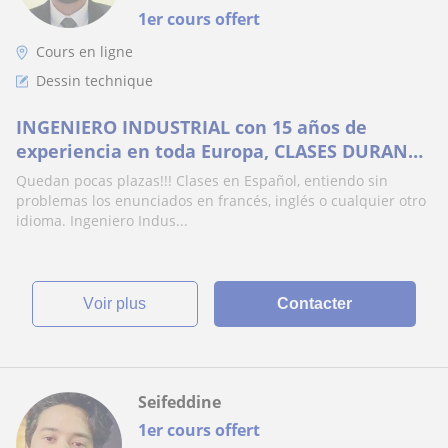
1er cours offert
Cours en ligne
Dessin technique
INGENIERO INDUSTRIAL con 15 años de
experiencia en toda Europa, CLASES DURANTE
EL CURSO Y VACACIONES
Quedan pocas plazas!!! Clases en Español, entiendo sin
problemas los enunciados en francés, inglés o cualquier otro
idioma. Ingeniero Indus...
voir plus
Contacter
Seifeddine
1er cours offert