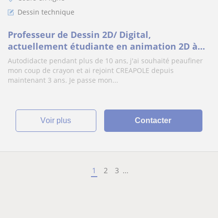
Dessin technique
Professeur de Dessin 2D/ Digital,
actuellement étudiante en animation 2D à
CREAPOLE
Autodidacte pendant plus de 10 ans, j'ai souhaité peaufiner
mon coup de crayon et ai rejoint CREAPOLE depuis
maintenant 3 ans. Je passe mon...
voir plus
Contacter
1
2
3
...