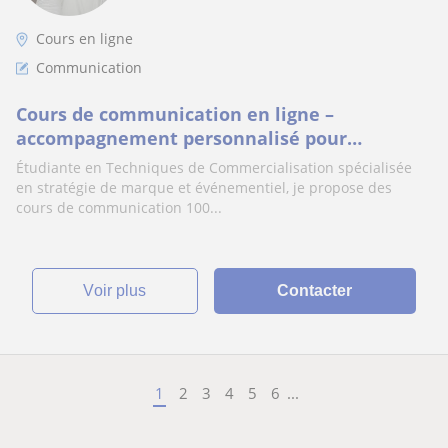
Cours en ligne
Communication
Cours de communication en ligne –
accompagnement personnalisé pour
progresser rapidement
Étudiante en Techniques de Commercialisation spécialisée
en stratégie de marque et événementiel, je propose des
cours de communication 100...
voir plus
Contacter
1
2
3
4
5
6
...