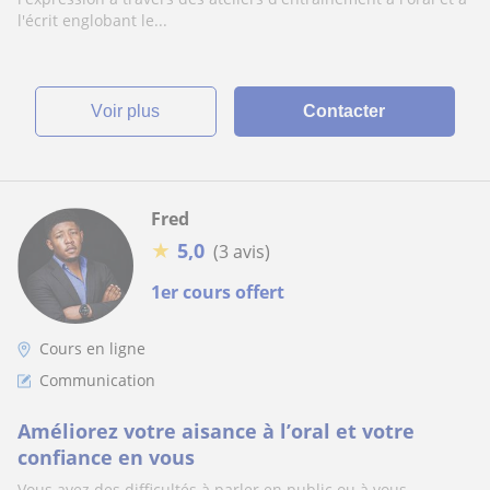
l'écrit englobant le...
voir plus
Contacter
Fred
★
5,0
(3 avis)
1er cours offert
Cours en ligne
Communication
Améliorez votre aisance à l’oral et votre
confiance en vous
Vous avez des difficultés à parler en public ou à vous