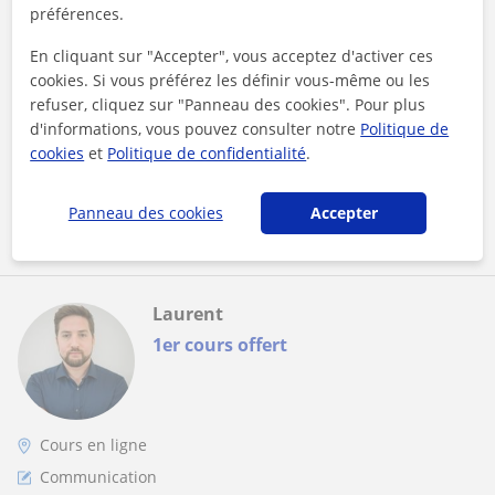
Créez des contenus captivant grâce au
préférences.
marketing et storytelling
En cliquant sur "Accepter", vous acceptez d'activer ces
Vous souhaitez apprendre à mieux raconter une histoire,
cookies. Si vous préférez les définir vous-même ou les
créer du contenu captivant ou développer votre
refuser, cliquez sur "Panneau des cookies". Pour plus
communication sur les réseaux sociau...
d'informations, vous pouvez consulter notre
Politique de
cookies
et
Politique de confidentialité
.
voir plus
Contacter
Panneau des cookies
Accepter
Laurent
1er cours offert
Cours en ligne
Communication