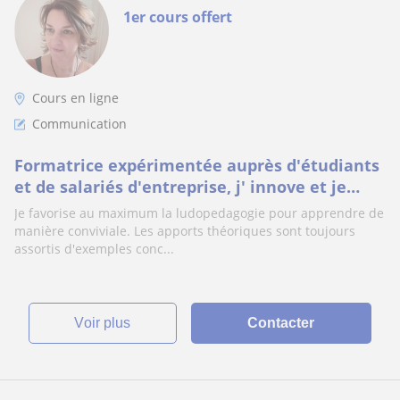
1er cours offert
Cours en ligne
Communication
Formatrice expérimentée auprès d'étudiants
et de salariés d'entreprise, j' innove et je
m'adapte au profil de chacun !
Je favorise au maximum la ludopedagogie pour apprendre de
manière conviviale. Les apports théoriques sont toujours
assortis d'exemples conc...
voir plus
Contacter