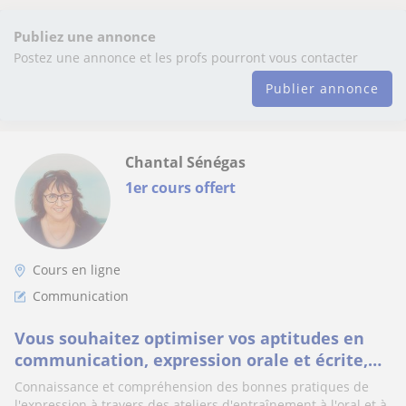
Publiez une annonce
Postez une annonce et les profs pourront vous contacter
Publier annonce
Chantal Sénégas
1er cours offert
Cours en ligne
Communication
Vous souhaitez optimiser vos aptitudes en
communication, expression orale et écrite,
contactez-moi, je construirai pour vous un
Connaissance et compréhension des bonnes pratiques de
parcours personnalisé.
l'expression à travers des ateliers d'entraînement à l'oral et à