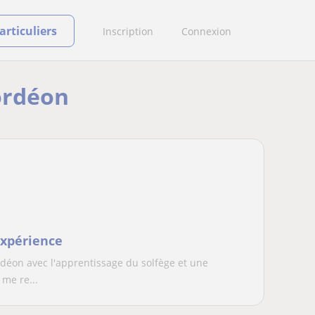
rticuliers
Inscription
Connexion
cordéon
expérience
ordéon avec l'apprentissage du solfège et une
me re...