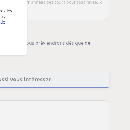
depuis plusieurs années des cours pour tous niveaux.
.
rez les
lus
 de
-la, et nous vous préviendrons dès que de
ssi vous intéresser