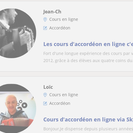
Jean-Ch
Cours en ligne
Accordéon
Les cours d'accordéon en ligne c'e
Fort d'une longue expérience des cours par v
2012, grâce à des élèves aux quatre coins du.
Loïc
Cours en ligne
Accordéon
Cours d'accordéon en ligne via S
Bonjour,Je dispense depuis plusieurs années,