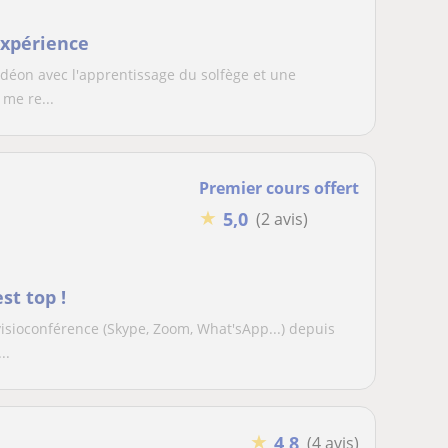
expérience
ordéon avec l'apprentissage du solfège et une
me re...
Premier cours offert
★
5,0
(2 avis)
st top !
isioconférence (Skype, Zoom, What'sApp...) depuis
..
★
4,8
(4 avis)