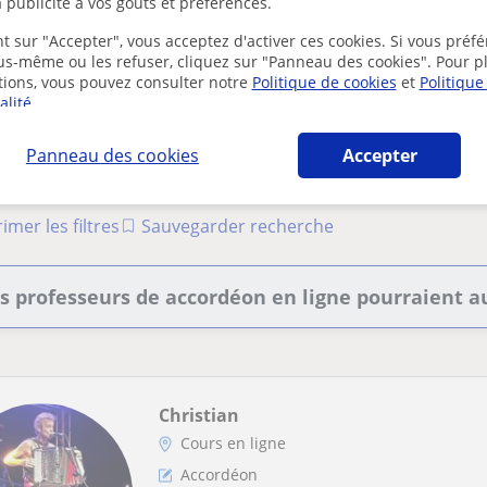
 publicité à vos goûts et préférences.
Jouant de l'accordéon diatonique, je donne 
Mon répertoire est plutôt occitan et de mus..
t sur "Accepter", vous acceptez d'activer ces cookies. Si vous préfé
ous-même ou les refuser, cliquez sur "Panneau des cookies". Pour p
tions, vous pouvez consulter notre
Politique de cookies
et
Politique
alité
.
erait que votre recherche soit très précise.
Panneau des cookies
Accepter
votre recherche pour voir plus de résultats ou sauvegardez
x professeurs seront disponibles.
imer les filtres
Sauvegarder recherche
s professeurs de accordéon en ligne pourraient au
Christian
Cours en ligne
Accordéon