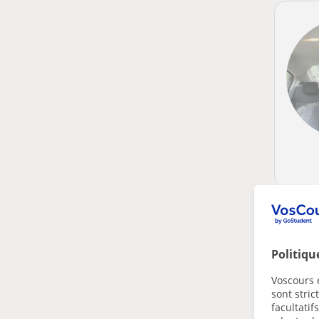
Politiqu
Voscours e
sont stri
facultatif