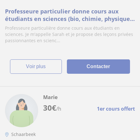
Professeure particulier donne cours aux
étudiants en sciences (bio, chimie, physique
pour le collège et lycée) pour les primaires
Professeure particulière donne cours aux étudiants en
sciences. Je m'appelle Sarah et je propose des leçons privées
passionnantes en scienc...
voir plus
Contacter
Marie
30
€
/h
1er cours offert
Schaarbeek