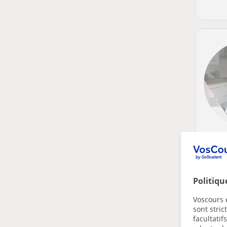
Politiqu
Voscours e
sont stri
facultatif