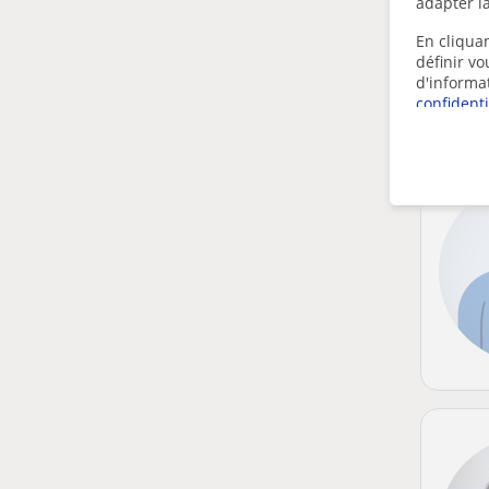
adapter la
En cliquan
définir v
d'informa
confidenti