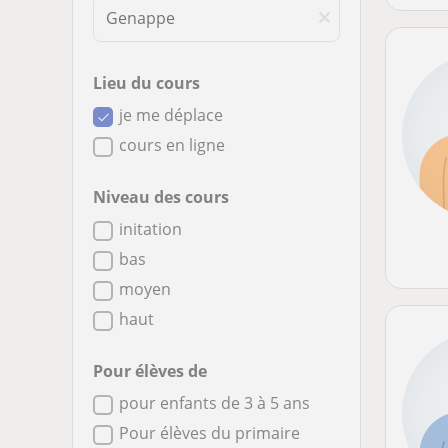
Lieu du cours
je me déplace
cours en ligne
Niveau des cours
initation
bas
moyen
haut
Pour élèves de
pour enfants de 3 à 5 ans
Pour élèves du primaire