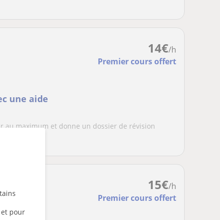
14
€
/h
Premier cours offert
ec une aide
er au maximum et donne un dossier de révision
s p...
15
€
/h
tains
Premier cours offert
 et pour