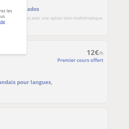
enfants et ados
rez les
lus
néerlandophone) avec une option latin-mathématique.
 de
s...
12
€
/h
Premier cours offert
andais pour langues,