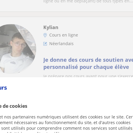
ligne ou en me déplaçant) de tous types en...
Kylian
Cours en ligne
Néerlandais
Je donne des cours de soutien av
personnalisé pour chaque élève
Je prépare nos cours avant pour une s’exerc
contenant toute les lacunes et les fautes faite
e de cookies
Lamia
t nos partenaires numériques utilisent des cookies sur le site. Cer
Cours en ligne
ctement nécessaires au fonctionnement du site, et d'autres cookies
Néerlandais
s sont utilisés pour comprendre comment nos services sont utilisés