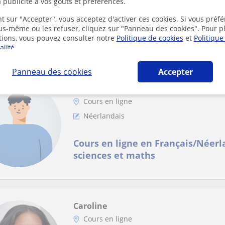
 publicité à vos goûts et préférences.
Cours particulier de néerlandais 
t sur "Accepter", vous acceptez d'activer ces cookies. Si vous préfé
ous-même ou les refuser, cliquez sur "Panneau des cookies". Pour p
Bonjour,Je suis moi-même encore au lycée (
tions, vous pouvez consulter notre
Politique de cookies
et
Politique
Je donne toujours un coup de main à mes ami
alité
.
Panneau des cookies
Accepter
Islam
Cours en ligne
Néerlandais
Cours en ligne en Français/Néerl
sciences et maths
Caroline
Cours en ligne