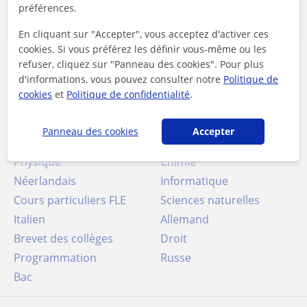
préférences.
Cours les plus recherchés
En cliquant sur "Accepter", vous acceptez d'activer ces
cookies. Si vous préférez les définir vous-même ou les
refuser, cliquez sur "Panneau des cookies". Pour plus
Soutien scolaire
Collège
d'informations, vous pouvez consulter notre
Politique de
Lycée
Université
cookies
et
Politique de confidentialité
.
Cours de conversation
Maths
Français
Panneau des cookies
Accepter
Anglais
Espagnol
Physique
Chimie
Néerlandais
Informatique
Cours particuliers FLE
Sciences naturelles
Italien
Allemand
Brevet des collèges
Droit
Programmation
Russe
Bac