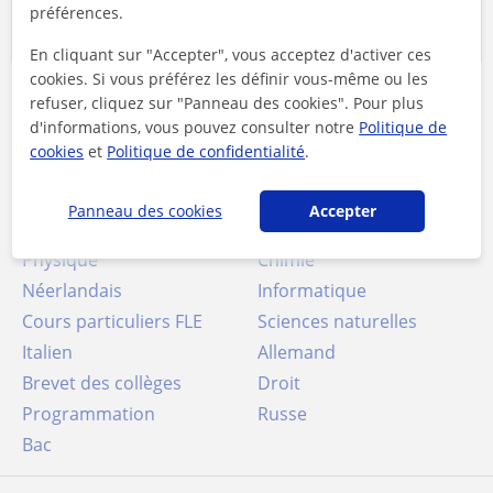
préférences.
Cours les plus recherchés
En cliquant sur "Accepter", vous acceptez d'activer ces
cookies. Si vous préférez les définir vous-même ou les
refuser, cliquez sur "Panneau des cookies". Pour plus
Soutien scolaire
Collège
d'informations, vous pouvez consulter notre
Politique de
Lycée
Université
cookies
et
Politique de confidentialité
.
Cours de conversation
Maths
Français
Panneau des cookies
Accepter
Anglais
Espagnol
Physique
Chimie
Néerlandais
Informatique
Cours particuliers FLE
Sciences naturelles
Italien
Allemand
Brevet des collèges
Droit
Programmation
Russe
Bac