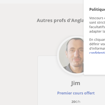
Politiqu
Voscours e
Autres profs d'Anglais à Asse
sont stri
facultatif
adapter la
En cliquan
définir v
d'informa
confidenti
Jim
Premier cours offert
20
€/h