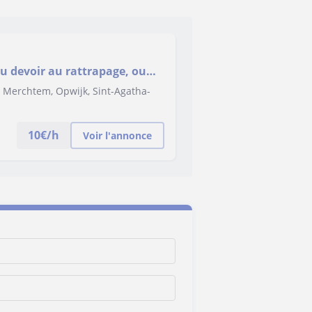
au devoir au rattrapage, ou
lais
n, Merchtem, Opwijk, Sint-Agatha-
10
€/h
Voir l'annonce