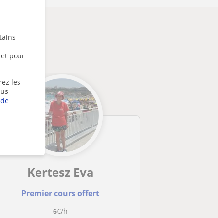
tains
 et pour
rez les
lus
 de
Kertesz Eva
Premier cours offert
6
€/h