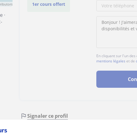
1er cours offert
ributors
se
·
t-
En cliquant sur l'un de
mentions légales
et de
Con
Signaler ce profil