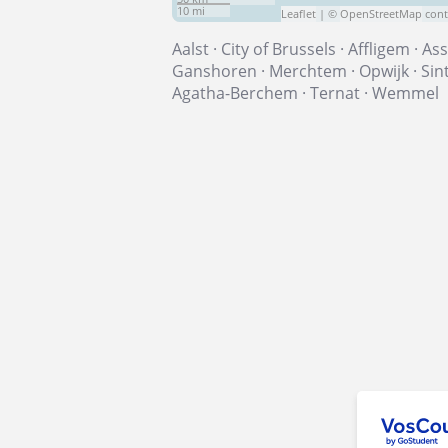
10 mi
Leaflet
| ©
OpenStreetMap
cont
Aalst
·
City of Brussels
·
Affligem
·
As
Ganshoren
·
Merchtem
·
Opwijk
·
Sin
Agatha-Berchem
·
Ternat
·
Wemmel