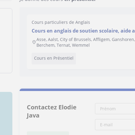
Cours particuliers de Anglais
Cours en anglais de soutien scolaire, aide 
donner des cours pour pouvoir parler l’ang
Asse, Aalst, City of Brussels, Affligem, Ganshore
Berchem, Ternat, Wemmel
Cours en Présentiel
Contactez Elodie
Java