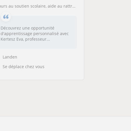
s au soutien scolaire, aide au rattrapage, cours privés, traduction, interprétation. Je suis professeur retraité avec 26 ans en Angleterre. Je donne des cours privés à tous niveaux. Je me déplace à la maison ou chez moi. J'aide avec le français (rattr
Découvrez une opportunité
d'apprentissage personnalisé avec
Kertesz Eva, professeur...
Landen
Se déplace chez vous