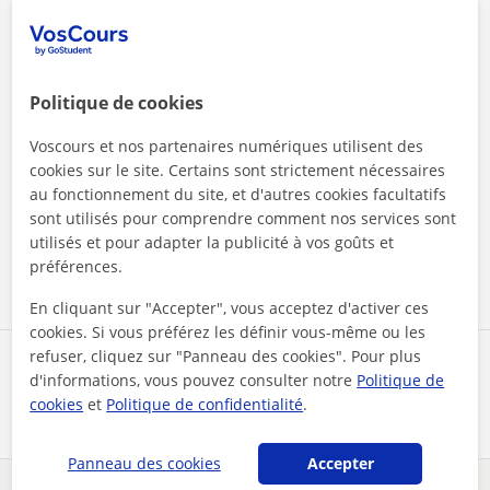
Politique de cookies
Voscours et nos partenaires numériques utilisent des
cookies sur le site. Certains sont strictement nécessaires
En cliquant sur l'un des deux boutons, vous acceptez nos
mentions légales
et de
confidentialité
au fonctionnement du site, et d'autres cookies facultatifs
sont utilisés pour comprendre comment nos services sont
utilisés et pour adapter la publicité à vos goûts et
Contacter maintenant
préférences.
En cliquant sur "Accepter", vous acceptez d'activer ces
cookies. Si vous préférez les définir vous-même ou les
refuser, cliquez sur "Panneau des cookies". Pour plus
Partagez ce professeur
d'informations, vous pouvez consulter notre
Politique de
cookies
et
Politique de confidentialité
.
Panneau des cookies
Accepter