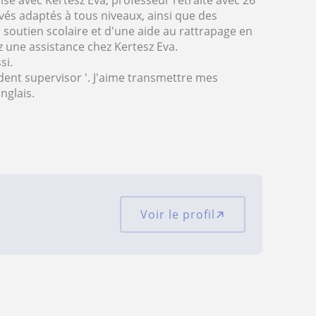
é avec Kertesz Eva, professeur retraité avec 26
vés adaptés à tous niveaux, ainsi que des
n soutien scolaire et d'une aide au rattrapage en
z une assistance chez Kertesz Eva.
si.
sident supervisor '. J'aime transmettre mes
nglais.
Voir le profil