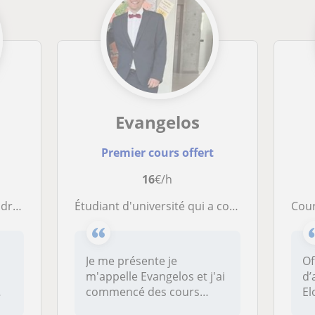
Evangelos
Premier cours offert
16
€/h
nglais
Étudiant d'université qui a commencé a suivre des cours d'anglais depuis la première primaire
Cours en angl
Je me présente je
Of
m'appelle Evangelos et j'ai
d’
commencé des cours
El
..
d'anglais depuis le...
so