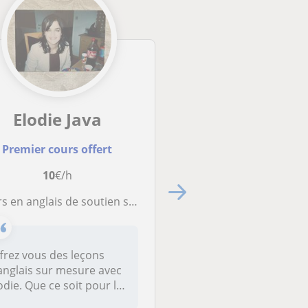
Elodie Java
Raquel
Premier cours offert
Premier cours off
10
€/h
22
€/h
ais de soutien scolaire, aide au devoir au rattrapage, ou donner des cours pour pouvoir parler l’anglais
Professeur avec de l'expérience (des enfants, des ados
frez vous des leçons
Diplômé de traductio
anglais sur mesure avec
interprétation, j'étais
odie. Que ce soit pour le
toujours passionnée
utien...
langues et d...