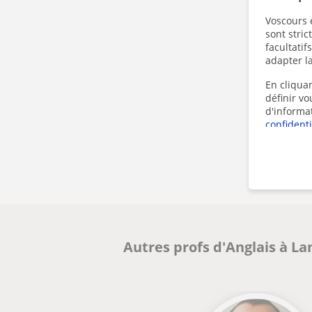
Voscours e
sont stri
facultatif
adapter la
En cliquan
définir v
d'informa
confidenti
Autres profs d'Anglais à L