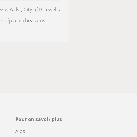
, Aalst, City of Brussels, Affligem, Ganshoren, Merchtem, Opwijk, ...
Mechelen, Bonheiden,
e déplace chez vous
Se déplace chez vou
★
★
★
★
★
(5)
Pour en savoir plus
Aide