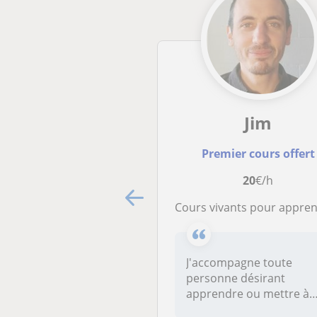
Jim
Premier cours offert
20
€/h
Cours vivants pour apprendre ou se mettre à niveau en a
J'accompagne toute
personne désirant
apprendre ou mettre à
niveau son anglais, desti.