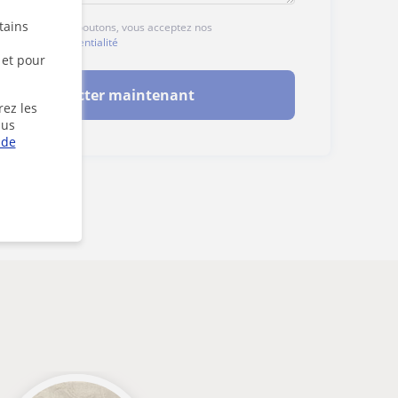
tains
ur l'un des deux boutons, vous acceptez nos
ales
et de
confidentialité
 et pour
Contacter maintenant
rez les
lus
 de