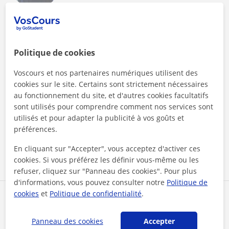
Sint-Gillis, Ixelles, Vorst, ...
Espagnol
Politique de cookies
Professeuse native (Mexique) espagnol tous
niveaux
Voscours et nos partenaires numériques utilisent des
cookies sur le site. Certains sont strictement nécessaires
Bonjour à tous, je m'appelle Fabiola. J'ai 34 ans et je viens du
au fonctionnement du site, et d'autres cookies facultatifs
Mexique. J'ai presque 7 ans d'expérience dans
l'enseignement de l'espagnol...
sont utilisés pour comprendre comment nos services sont
utilisés et pour adapter la publicité à vos goûts et
préférences.
En cliquant sur "Accepter", vous acceptez d'activer ces
voir plus
Contacter
cookies. Si vous préférez les définir vous-même ou les
refuser, cliquez sur "Panneau des cookies". Pour plus
d'informations, vous pouvez consulter notre
Politique de
cookies
et
Politique de confidentialité
.
Mélodie
20
€
/h
Panneau des cookies
Accepter