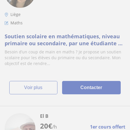
Liège
Maths
Soutien scolaire en mathématiques, niveau
primaire ou secondaire, par une étudiante en
première année de médecine vétérinaire
Besoin d’un coup de main en maths ? Je propose un soutien
scolaire pour les élèves du primaire ou du secondaire. Mon
objectif est de rendre...
voir plus
Contacter
El B
20
€
/h
1er cours offert