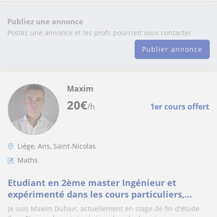
Publiez une annonce
Postez une annonce et les profs pourront vous contacter
Publier annonce
Maxim
20
€
/h
1er cours offert
Liège, Ans, Saint-Nicolas
Maths
Etudiant en 2ème master Ingénieur et
expérimenté dans les cours particuliers,
enseigne les Mathématiques et la Physique-
Je suis Maxim Dufour, actuellement en stage de fin d'étude