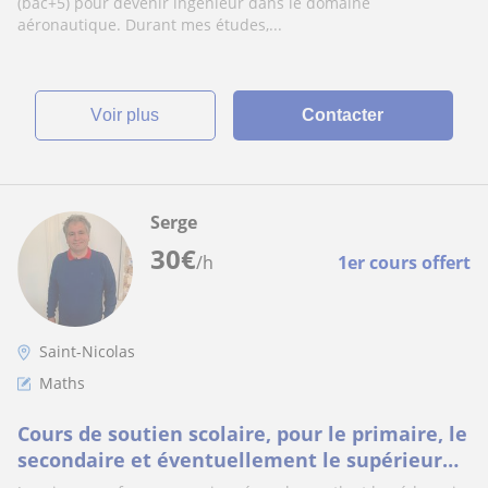
Chimie
(bac+5) pour devenir ingénieur dans le domaine
aéronautique. Durant mes études,...
voir plus
Contacter
Serge
30
€
/h
1er cours offert
Saint-Nicolas
Maths
Cours de soutien scolaire, pour le primaire, le
secondaire et éventuellement le supérieur
suivant la matière