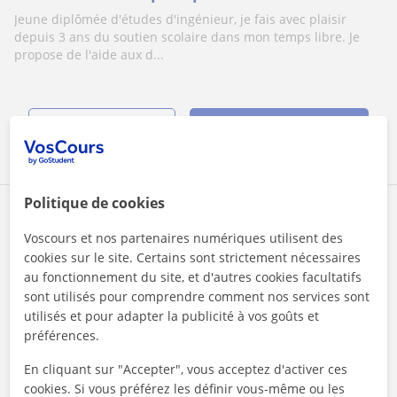
Jeune diplômée d'études d'ingénieur, je fais avec plaisir
depuis 3 ans du soutien scolaire dans mon temps libre. Je
propose de l'aide aux d...
voir plus
Contacter
Politique de cookies
David
Voscours et nos partenaires numériques utilisent des
20
€
/h
1er cours offert
cookies sur le site. Certains sont strictement nécessaires
au fonctionnement du site, et d'autres cookies facultatifs
sont utilisés pour comprendre comment nos services sont
utilisés et pour adapter la publicité à vos goûts et
Saint-Nicolas
préférences.
Maths
En cliquant sur "Accepter", vous acceptez d'activer ces
Cours de maths pour niveau secondaire et
cookies. Si vous préférez les définir vous-même ou les