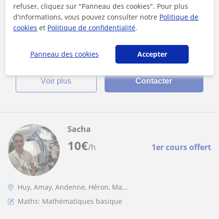
supérieur
refuser, cliquez sur "Panneau des cookies". Pour plus
d'informations, vous pouvez consulter notre
Politique de
Actuellement en Master Mathématiques à l'Université de
cookies
et
Politique de confidentialité
.
Liège, je donne des cours de maths pour élève du secondaire
ou du supérieur et notam...
Panneau des cookies
Accepter
voir plus
Contacter
Sacha
10
€
/h
1er cours offert
Huy, Amay, Andenne, Héron, Ma...
Maths: Mathématiques basique