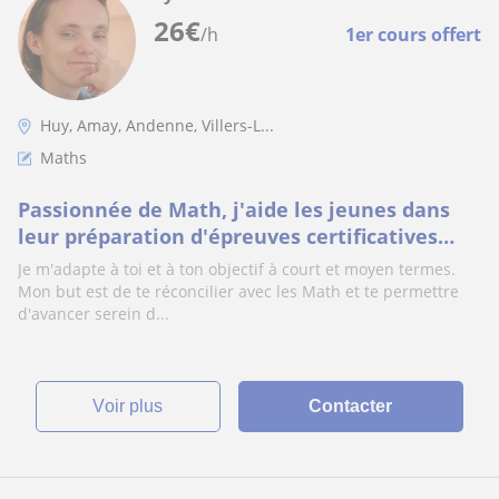
26
€
/h
1er cours offert
Huy, Amay, Andenne, Villers-L...
Maths
Passionnée de Math, j'aide les jeunes dans
leur préparation d'épreuves certificatives
(CEB, CE1D) ou d'examens/contrôles tout au l
Je m'adapte à toi et à ton objectif à court et moyen termes.
Mon but est de te réconcilier avec les Math et te permettre
d'avancer serein d...
voir plus
Contacter