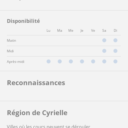
Disponibilité
Lu
Ma
Me
Je
Ve
Sa
Di
Matin
Midi
Après-midi
Reconnaissances
Région de Cyrielle
Villes où les cours peuvent se dérouler