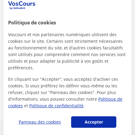
Politique de cookies
Voscours et nos partenaires numériques utilisent des
cookies sur le site. Certains sont strictement nécessaires
En cliquant sur l'un des deux boutons, vous acceptez nos
au fonctionnement du site, et d'autres cookies facultatifs
mentions légales
et de
confidentialité
sont utilisés pour comprendre comment nos services sont
utilisés et pour adapter la publicité à vos goûts et
Contacter maintenant
préférences.
En cliquant sur "Accepter", vous acceptez d'activer ces
cookies. Si vous préférez les définir vous-même ou les
refuser, cliquez sur "Panneau des cookies". Pour plus
Partagez ce professeur
d'informations, vous pouvez consulter notre
Politique de
cookies
et
Politique de confidentialité
.
Panneau des cookies
Accepter
Des problèmes avec ce profil ?
Signalez-le