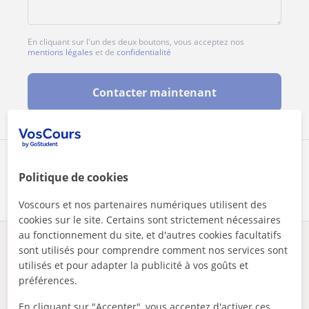
En cliquant sur l'un des deux boutons, vous acceptez nos
mentions légales
et de
confidentialité
Contacter maintenant
Partagez ce professeur
Politique de cookies
Voscours et nos partenaires numériques utilisent des
cookies sur le site. Certains sont strictement nécessaires
au fonctionnement du site, et d'autres cookies facultatifs
Des problèmes avec ce profil ?
Signalez-le
sont utilisés pour comprendre comment nos services sont
utilisés et pour adapter la publicité à vos goûts et
préférences.
Vos cours particuliers
Maths
Saint-Nicolas
cours de maths pour niveau secondaire et supérieur
En cliquant sur "Accepter", vous acceptez d'activer ces