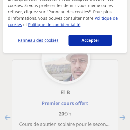
cookies. Si vous préférez les définir vous-même ou les
Autres profs de Maths à Saint-Nicolas
refuser, cliquez sur "Panneau des cookies". Pour plus
susceptibles de vous intéresser
d'informations, vous pouvez consulter notre
Politique de
cookies
et
Politique de confidentialité
.
Panneau des cookies
Accepter
El B
Premier cours offert
20
€/h
Cours de soutien scolaire pour le secondaire inférieur