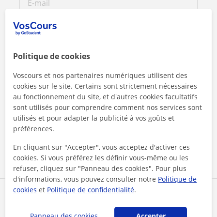
Politique de cookies
Voscours et nos partenaires numériques utilisent des
cookies sur le site. Certains sont strictement nécessaires
au fonctionnement du site, et d'autres cookies facultatifs
sont utilisés pour comprendre comment nos services sont
En cliquant sur l'un des deux boutons, vous acceptez nos
mentions légales
et de
confidentialité
utilisés et pour adapter la publicité à vos goûts et
préférences.
Contacter maintenant
En cliquant sur "Accepter", vous acceptez d'activer ces
cookies. Si vous préférez les définir vous-même ou les
refuser, cliquez sur "Panneau des cookies". Pour plus
d'informations, vous pouvez consulter notre
Politique de
cookies
et
Politique de confidentialité
.
Partagez ce professeur
Panneau des cookies
Accepter