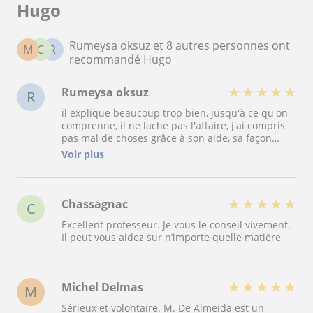
Hugo
Rumeysa oksuz et 8 autres personnes ont
M
C
R
recommandé Hugo
★
★
★
★
★
Rumeysa oksuz
R
il explique beaucoup trop bien, jusqu'à ce qu'on
comprenne, il ne lache pas l'affaire, j'ai compris
pas mal de choses grâce à son aide, sa façon
d'expliquer et son écoute, il motive beaucoup, je
Voir plus
suis reconnaissante
★
★
★
★
★
Chassagnac
C
Excellent professeur. Je vous le conseil vivement.
Il peut vous aidez sur n’importe quelle matière
★
★
★
★
★
Michel Delmas
M
Sérieux et volontaire. M. De Almeida est un