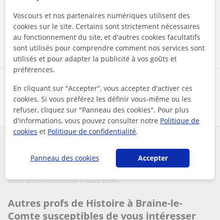
mentions légales
et de
confidentialité
Voscours et nos partenaires numériques utilisent des
cookies sur le site. Certains sont strictement nécessaires
Contacter maintenant
au fonctionnement du site, et d'autres cookies facultatifs
sont utilisés pour comprendre comment nos services sont
utilisés et pour adapter la publicité à vos goûts et
préférences.
Partagez ce professeur
En cliquant sur "Accepter", vous acceptez d'activer ces
cookies. Si vous préférez les définir vous-même ou les
refuser, cliquez sur "Panneau des cookies". Pour plus
d'informations, vous pouvez consulter notre
Politique de
cookies
et
Politique de confidentialité
.
Des problèmes avec ce profil ?
Signalez-le
Panneau des cookies
Accepter
Vos cours particuliers
Histoire
Braine-le-Comte
cours dhistoire (secondaire haute école)
Autres profs de Histoire à Braine-le-
Comte susceptibles de vous intéresser