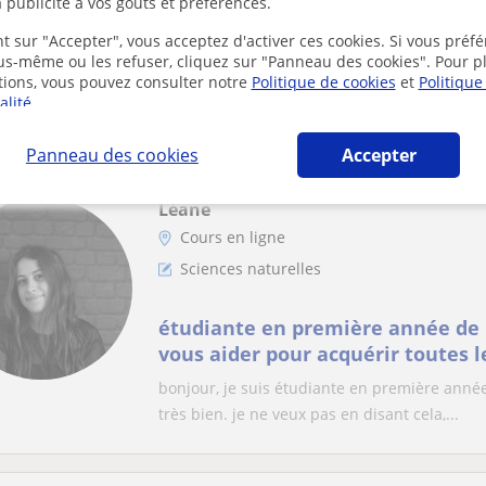
 publicité à vos goûts et préférences.
Professeur expérimentée de SVT 
t sur "Accepter", vous acceptez d'activer ces cookies. Si vous préfé
cherche élèves ou écoliers désir
ous-même ou les refuser, cliquez sur "Panneau des cookies". Pour p
rendements scolaires et de pours
tions, vous pouvez consulter notre
Politique de cookies
et
Politique
J'ai 16 années d'expérience, je mène mes élèv
scientifiques supérieures
alité
.
expériences du quotidien ainsi l'assimilation 
Panneau des cookies
Accepter
Léane
Cours en ligne
Sciences naturelles
étudiante en première année de 
vous aider pour acquérir toutes l
bonjour, je suis étudiante en première anné
très bien. je ne veux pas en disant cela,...