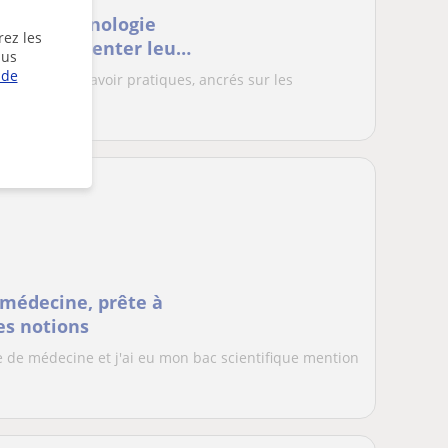
et biotechnologie
rez les
eux d'augmenter leurs
lus
uivre des études
 de
es vers des savoir pratiques, ancrés sur les
est...
médecine, prête à
es notions
e de médecine et j'ai eu mon bac scientifique mention