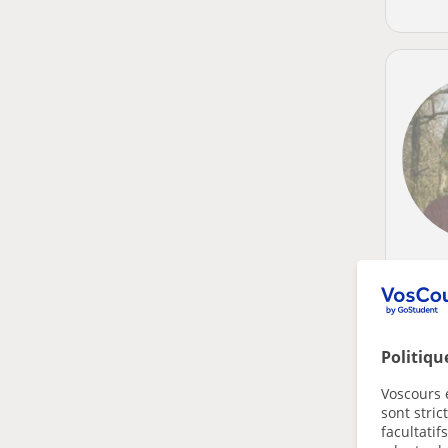
Politiqu
Voscours e
sont stri
facultatif