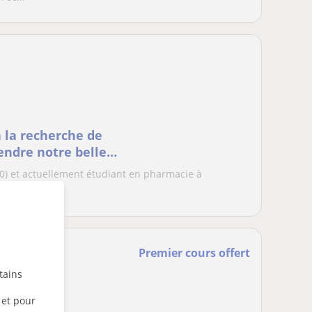
 la recherche de
ndre notre belle
20) et actuellement étudiant en pharmacie à
s à l...
Premier cours offert
tains
 et pour