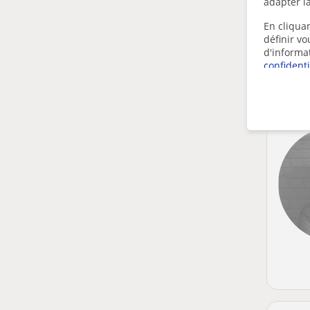
adapter la
En cliquan
définir v
d'informa
confidenti