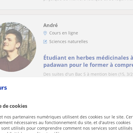
André
Cours en ligne
Sciences naturelles
Étudiant en herbes médicinales à
padawan pour le former à compre
mère nature
Des suites d'un Bac S à mention bien (15, 3/
Strasbourg, j'ai vécu 2 ans de Paces surmontée
e de cookies
Leila
Cours en ligne
t nos partenaires numériques utilisent des cookies sur le site. Cer
ctement nécessaires au fonctionnement du site, et d'autres cookies
Sciences naturelles
s sont utilisés pour comprendre comment nos services sont utilisés