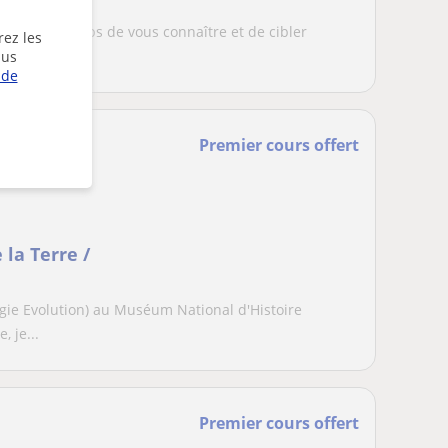
ans
prends le temps de vous connaître et de cibler
rez les
onc...
lus
 de
Premier cours offert
 la Terre /
gie Evolution) au Muséum National d'Histoire
, je...
Premier cours offert