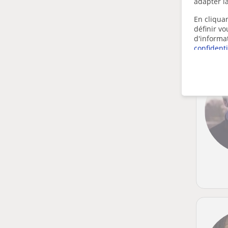
adapter la
En cliquan
définir v
d'informa
confidenti