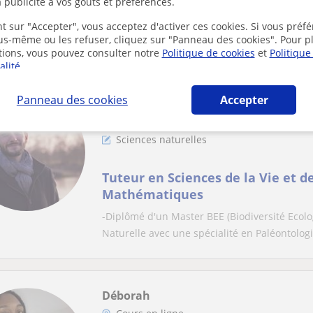
Sciences de la Vie et de la Terre 
 publicité à vos goûts et préférences.
Plus qu'un simple enseignant à distance, je 
t sur "Accepter", vous acceptez d'activer ces cookies. Si vous préfé
précisément vos objectifs et vos besoins en f
ous-même ou les refuser, cliquez sur "Panneau des cookies". Pour p
tions, vous pouvez consulter notre
Politique de cookies
et
Politique
alité
.
Panneau des cookies
Accepter
Victor
Cours en ligne
Sciences naturelles
Tuteur en Sciences de la Vie et de
Mathématiques
-Diplômé d'un Master BEE (Biodiversité Ecolo
Naturelle avec une spécialité en Paléontologie
Déborah