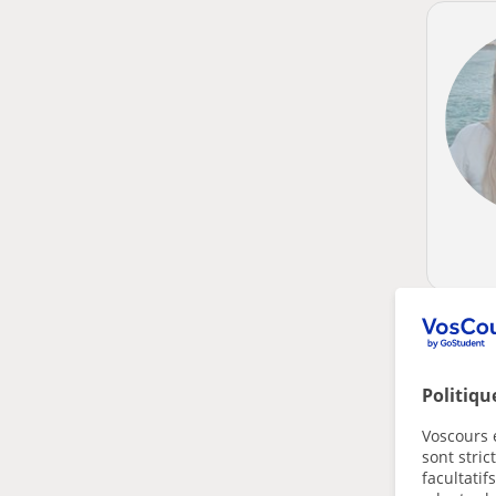
Politiqu
Voscours e
sont stri
facultatif