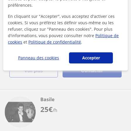
Charleroi, Mettet, Jemeppe-Su...
préférences.
Chimie
En cliquant sur "Accepter", vous acceptez d'activer ces
cookies. Si vous préférez les définir vous-même ou les
Cours de Chimie niveau secondaire
refuser, cliquez sur "Panneau des cookies". Pour plus
Bonjour,Je me présente, Basile Fauconnier, j'ai obtenu le CESS
d'informations, vous pouvez consulter notre
Politique de
en Math forte et sciences fortes ( 8 maths, 7 sciences, 2
cookies
et
Politique de confidentialité
.
labos).Je suis étu...
Panneau des cookies
Accepter
voir plus
Contacter
Basile
25
€
/h