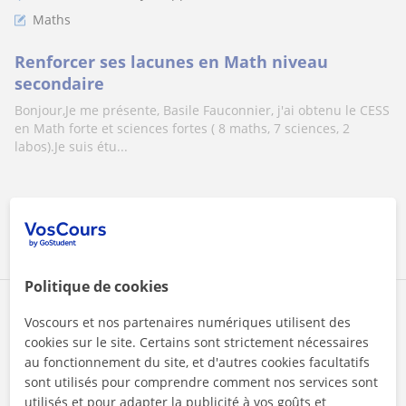
Maths
Renforcer ses lacunes en Math niveau
secondaire
Bonjour,Je me présente, Basile Fauconnier, j'ai obtenu le CESS
en Math forte et sciences fortes ( 8 maths, 7 sciences, 2
labos).Je suis étu...
voir plus
Contacter
Politique de cookies
Basile
Voscours et nos partenaires numériques utilisent des
25
€
cookies sur le site. Certains sont strictement nécessaires
/h
au fonctionnement du site, et d'autres cookies facultatifs
sont utilisés pour comprendre comment nos services sont
utilisés et pour adapter la publicité à vos goûts et