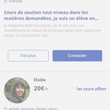
Français
Cours de soutien tout niveau dans les
matières demandées, je suis un élève en
terminale avec 16 de moyenne ! Prêt à aider!
Je m’appelle Maïk Couronnel, j’ai 16 ans et je suis
actuellement en classe de terminale après avoir sauté une
classe. J’ai aujourd’hui une...
voir plus
Contacter
Elodie
20
€
/h
1er cours offert
Anhée, Assesse, Dinant, Hasti...