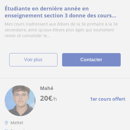
Étudiante en dernière année en
enseignement section 3 donne des cours
d’anglais dans la région de Mettet ou
Mes cours s’adressent aux élèves de la 3e primaire à la 3e
Charleroi
secondaire, ainsi qu’aux élèves plus âgés qui souhaitent
revoir et consolider le...
voir plus
Contacter
Mahé
20
€
/h
1er cours offert
Mettet