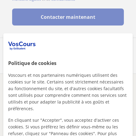
Contacter maintenant
Partagez ce professeur
Politique de cookies
Voscours et nos partenaires numériques utilisent des
cookies sur le site. Certains sont strictement nécessaires
Des problèmes avec ce profil ?
Signalez-le
au fonctionnement du site, et d'autres cookies facultatifs
sont utilisés pour comprendre comment nos services sont
utilisés et pour adapter la publicité à vos goûts et
Vos cours particuliers
Comptabilité
Namur
mise à niveau en comptabilité du secondaire à haute ecole. a...
préférences.
Autres profs de Comptabilité à Namur
En cliquant sur "Accepter", vous acceptez d'activer ces
cookies. Si vous préférez les définir vous-même ou les
susceptibles de vous intéresser
refuser, cliquez sur "Panneau des cookies". Pour plus