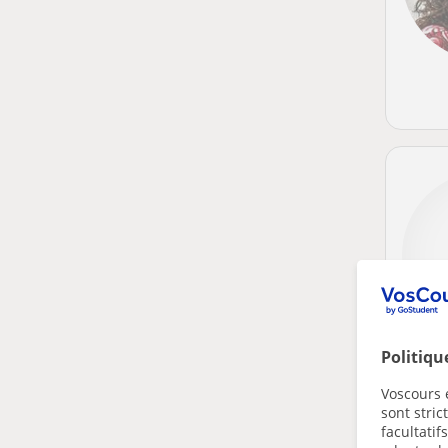
Politiqu
Voscours e
sont stri
facultatif