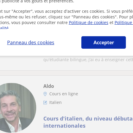
 publicité à vos goûts et préférences.
Sokhna
t sur "Accepter", vous acceptez d'activer ces cookies. Si vous préfé
Cours en ligne
ous-même ou les refuser, cliquez sur "Panneau des cookies". Pour p
Italien
tions, vous pouvez consulter notre
Politique de cookies
et
Politique
alité
.
Étudiante bilingue propose des co
Panneau des cookies
Accepter
tous les niveaux
Je suis heureuse de vous proposer mes cours 
qu'étudiante bilingue, j’ai eu à enseigner cett
Aldo
Cours en ligne
Italien
Cours d'italien, du niveau début
internationales