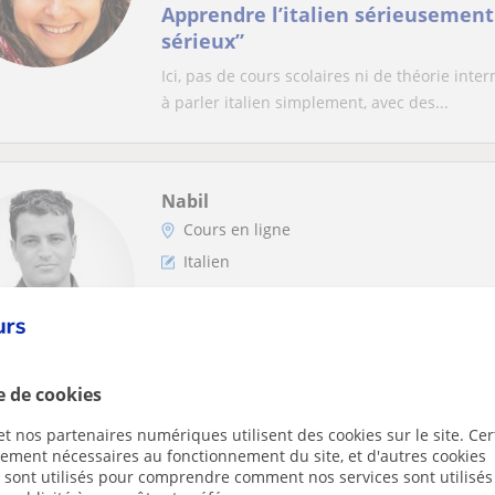
Apprendre l’italien sérieusemen
sérieux”
Ici, pas de cours scolaires ni de théorie int
à parler italien simplement, avec des...
Nabil
Cours en ligne
Italien
Professeur et Traducteur Quadril
la langue italienne au lycée, Doc
des langues étrangères
Je suis un enseignant de la langue italienne,
e de cookies
rapide pour les etudiants base sur la str...
t nos partenaires numériques utilisent des cookies sur le site. Cer
ctement nécessaires au fonctionnement du site, et d'autres cookies
s sont utilisés pour comprendre comment nos services sont utilisés