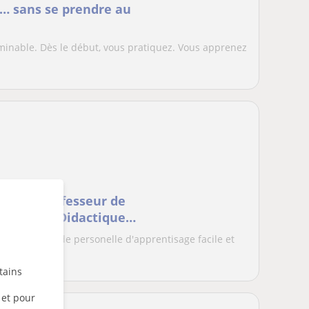
t… sans se prendre au
erminable. Dès le début, vous pratiquez. Vous apprenez
ingue, Professeur de
torant en Didactique
 j'ai une métode personelle d'apprentisage facile et
tains
 et pour