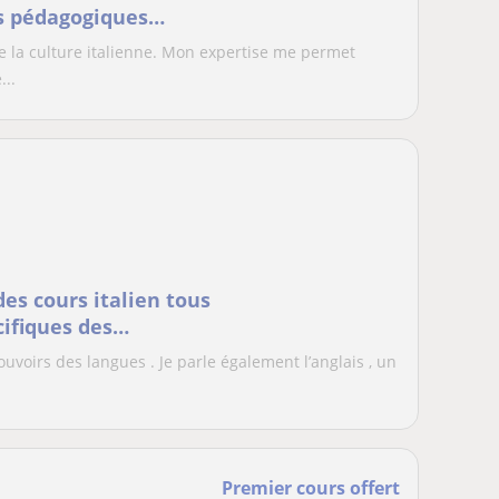
s niveaux et prépare
 de la culture italienne. Mon expertise me permet
étence en langue.
...
es cours italien tous
ifiques des
pouvoirs des langues . Je parle également l’anglais , un
Premier cours offert