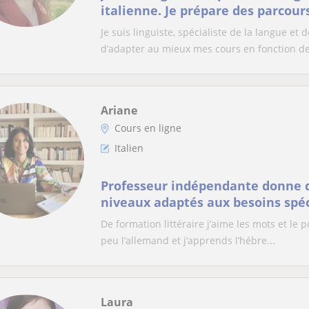
italienne. Je prépare des parcours pédagogiques
adaptés à chacun et pour tous le
Je suis linguiste, spécialiste de la langue et
également aux diplômes de comp
d’adapter au mieux mes cours en fonction de
Ariane
Cours en ligne
Italien
Professeur indépendante donne d
niveaux adaptés aux besoins spéc
apprenants
De formation littéraire j’aime les mots et le 
peu l’allemand et j’apprends l’hébre...
Laura