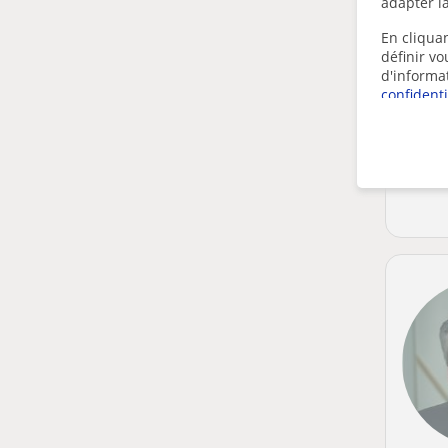
adapter la
En cliquan
définir v
d'informa
confidenti