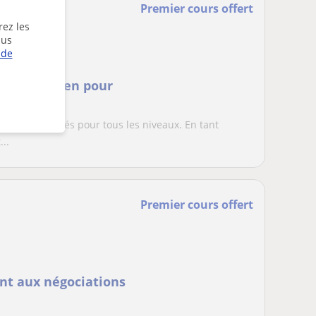
Premier cours offert
rez les
lus
 de
urs d’italien pour
d'italien privés pour tous les niveaux. En tant
...
Premier cours offert
ant aux négociations