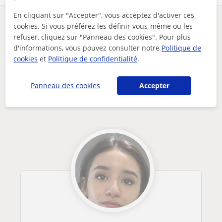
En cliquant sur "Accepter", vous acceptez d'activer ces
Des problèmes avec ce profil ?
Signalez-le
cookies. Si vous préférez les définir vous-même ou les
refuser, cliquez sur "Panneau des cookies". Pour plus
d'informations, vous pouvez consulter notre
Politique de
Vos cours particuliers
En ligne
Italien
cookies
et
Politique de confidentialité
.
prof ditalien avec expérience denseignement à des jeunes fra...
Autres professeurs d'Italien en ligne
Panneau des cookies
Accepter
susceptibles de vous intéresser