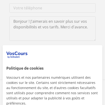
En cliquant sur l'un des deux boutons, vous acceptez nos
mentions légales
et de
confidentialité
Contacter maintenant
Politique de cookies
Voscours et nos partenaires numériques utilisent des
cookies sur le site. Certains sont strictement nécessaires
Partagez ce professeur
au fonctionnement du site, et d'autres cookies facultatifs
sont utilisés pour comprendre comment nos services sont
utilisés et pour adapter la publicité à vos goûts et
préférences.