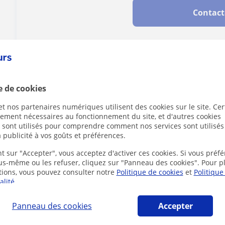
Contact
Des problèmes avec ce profil ?
Signalez-le
e de cookies
t nos partenaires numériques utilisent des cookies sur le site. Cer
ctement nécessaires au fonctionnement du site, et d'autres cookies
s sont utilisés pour comprendre comment nos services sont utilisés
n en ligne susceptibles de vous intéresser
 publicité à vos goûts et préférences.
t sur "Accepter", vous acceptez d'activer ces cookies. Si vous préfé
ous-même ou les refuser, cliquez sur "Panneau des cookies". Pour p
tions, vous pouvez consulter notre
Politique de cookies
et
Politique
alité
.
Panneau des cookies
Accepter