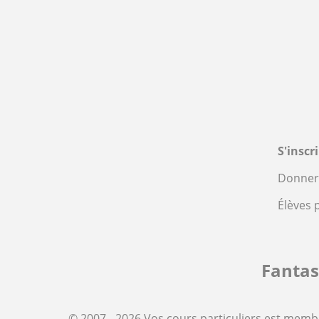
S'inscr
Donner 
Élèves 
Fanta
© 2007 - 2026 Vos cours particuliers est memb