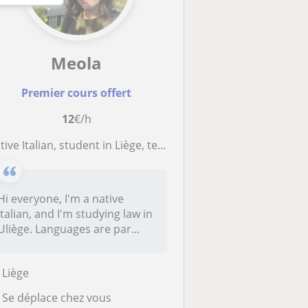
Meola
Premier cours offert
12
€/h
tive Italian, student in Liège, teach a practice session of conversation
Hi everyone, I'm a native
Italian, and I'm studying law in
Uliège. Languages are par...
Liège
Se déplace chez vous