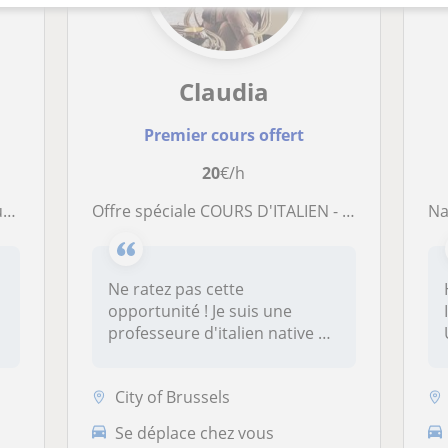
Claudia
Premier cours offert
20
€/h
re
Offre spéciale COURS D'ITALIEN - Première leçon e
Na
Ne ratez pas cette
opportunité ! Je suis une
professeure d'italien native et
j'offre...
City of Brussels
Se déplace chez vous