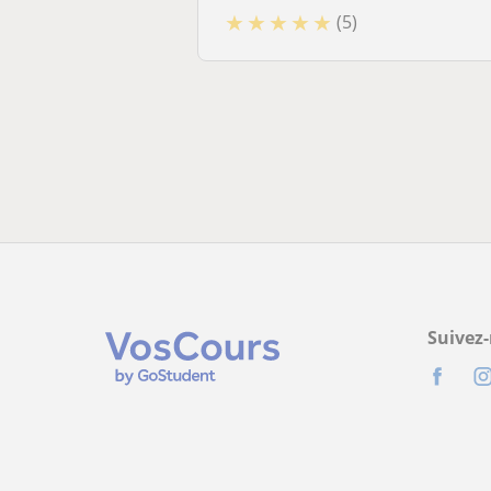
★
★
★
★
★
(5)
Suivez