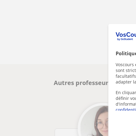
Politiqu
Voscours e
sont stri
facultatif
Autres professeurs d'Italie
adapter la
En cliquan
définir v
d'informa
confidenti