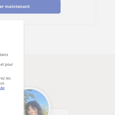
er maintenant
tains
 et pour
rez les
lus
 de